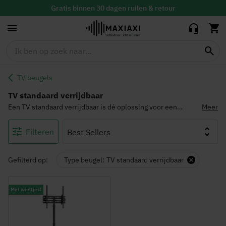
Gratis
binnen 30 dagen ruilen & retour
Altijd de
laagste prijs
TV beugels
TV standaard verrijdbaar
Een TV standaard verrijdbaar is dé oplossing voor een
Meer
stevige, maar flexibele TV beugel. Met een TV standaard die
verrijdbaar is, kun je jouw televisie gemakkelijk verplaatsen
Filteren
van de ene naar de andere ruimte. Bestel vandaag nog een
TV standaard verrijdbaar en geniet morgen al van jouw
optimale kijkervaring!
Gefilterd op:
Type beugel
TV standaard verrijdbaar
Met wieltjes!