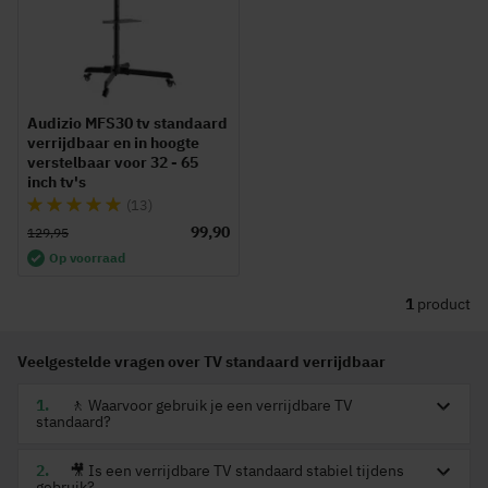
Audizio MFS30 tv standaard
verrijdbaar en in hoogte
verstelbaar voor 32 - 65
inch tv's
Waardering:
(13)
98%
99,90
129,95
Op voorraad
1
product
Veelgestelde vragen over TV standaard verrijdbaar
🚶 Waarvoor gebruik je een verrijdbare TV
standaard?
🎥 Is een verrijdbare TV standaard stabiel tijdens
gebruik?