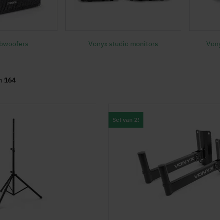
bwoofers
Vonyx studio monitors
Vony
n
164
Set van 2!