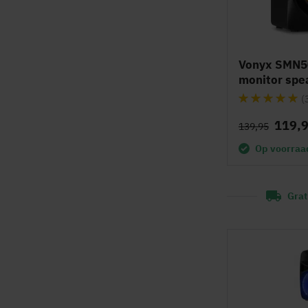
Vonyx SMN50
monitor spe
Waardering:
(
97%
119,
139,95
Op voorraa
Grat