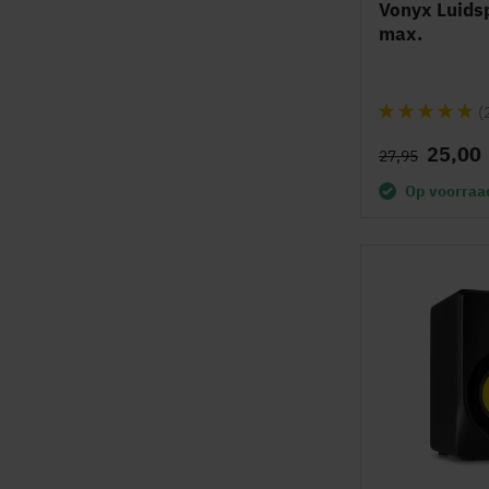
Vonyx Luids
max.
Waardering:
(
99%
25,00
27,95
Op voorraa