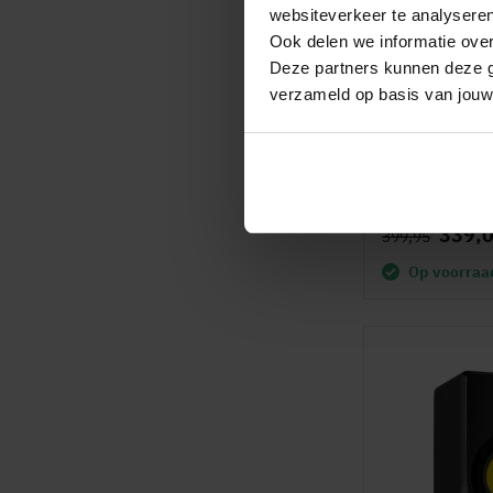
websiteverkeer te analyseren
Ook delen we informatie over
Deze partners kunnen deze g
verzameld op basis van jouw
Vonyx VSA70
speaker met
draadloze m
Waardering:
(
98%
339,
399,95
Op voorraa