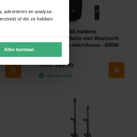
a, adverteren en analyse.
rstrekt of die ze hebben
 - Twee
Vonyx Verve38 mobiele
taal
geluidsinstallatie met Bluetooth
en draadloze microfoons - 800W
Alles toestaan
269,90
339,90
Op voorraad