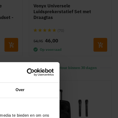
e
Vonyx Universele
Luidsprekerstatief Set met
adset -
Draagtas
Waardering:
(70)
97%
46,00
54,95
Op voorraad
en in huis
Gratis ruilen & retour binnen 30 dagen
Over
 media te bieden en om ons