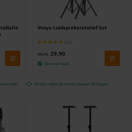
tallatie
Vonyx Luidsprekerstatief Set
s
Waardering:
(34)
99%
29,90
34,95
Op voorraad
en in huis
Gratis ruilen & retour binnen 30 dagen