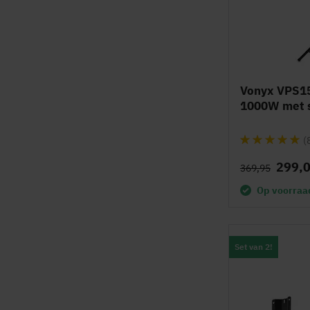
Vonyx VPS15
1000W met s
Waardering:
(
96%
299,
369,95
Op voorraa
Set van 2!