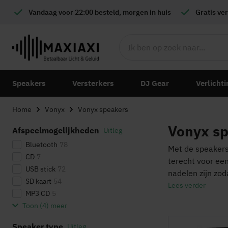
Vandaag voor 22:00 besteld, morgen in huis
Gratis
ver
Speakers
Versterkers
DJ Gear
Verlichti
Home
Vonyx
Vonyx speakers
Vonyx s
Afspeelmogelijkheden
Uitleg
Bluetooth
78
Met de speakers 
CD
7
terecht voor een
USB stick
72
nadelen zijn zo
SD kaart
54
Lees verder
MP3 CD
5
Toon (
4
) meer
Speaker type
Uitleg