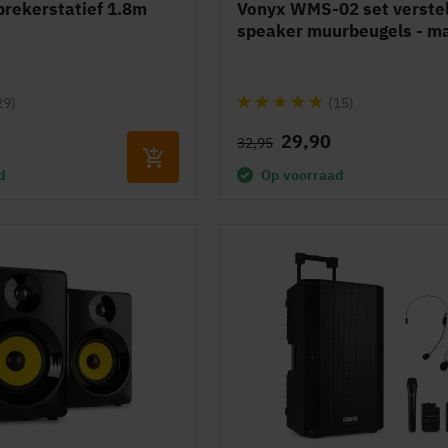
prekerstatief 1.8m
Vonyx WMS-02 set verste
speaker muurbeugels - m
Waardering:
29)
(15)
93%
29,90
32,95
d
Op voorraad