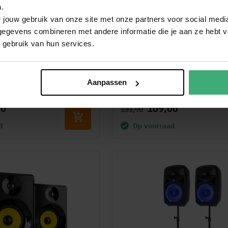
.
 jouw gebruik van onze site met onze partners voor social medi
egevens combineren met andere informatie die je aan ze hebt ve
 gebruik van hun services.
0 ABS 15" portable
Vonyx SL8 luidsprekerset
 Bluetooth en 2x
8'' speakers van 400W (to
icrofoon - 1000W
800W max.)
Aanpassen
Waardering:
15)
(57)
95%
00
109,00
131,90
d
Op voorraad