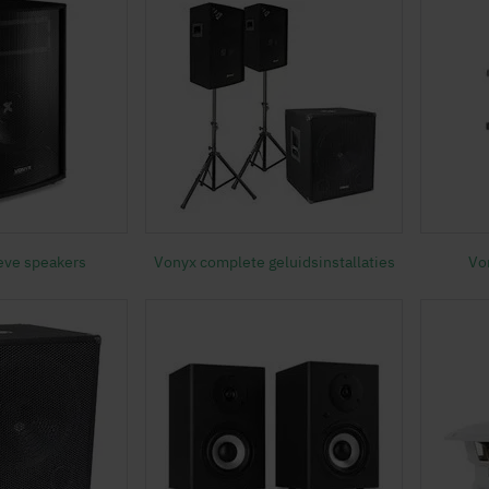
eve speakers
Vonyx complete geluidsinstallaties
Vo