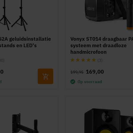
2A geluidsinstallatie
Vonyx ST014 draagbaar P
tands en LED's
systeem met draadloze
handmicrofoon
Waardering:
80)
(3)
100%
00
169,00
199,95
d
Op voorraad