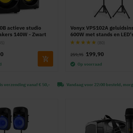
B actieve studio
Vonyx VPS102A geluidsins
akers 140W - Zwart
600W met stands en LED'
Waardering:
35)
(80)
96%
90
199,90
259,95
d
Op voorraad
is verzending vanaf € 50,-
Vandaag voor 22:00 besteld, morg