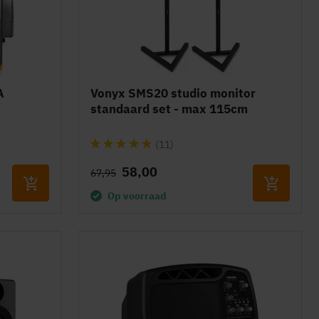
A
Vonyx SMS20 studio monitor
standaard set - max 115cm
Waardering:
(11)
96%
58,00
67,95
Op voorraad