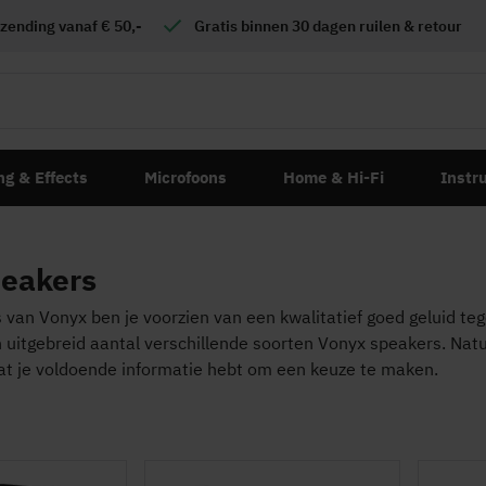
zending vanaf € 50,-
Gratis
binnen 30 dagen ruilen & retour
ng & Effects
Microfoons
Home & Hi-Fi
Instr
peakers
van Vonyx ben je voorzien van een kwalitatief goed geluid teg
 uitgebreid aantal verschillende soorten Vonyx speakers. Natuu
dat je voldoende informatie hebt om een keuze te maken.