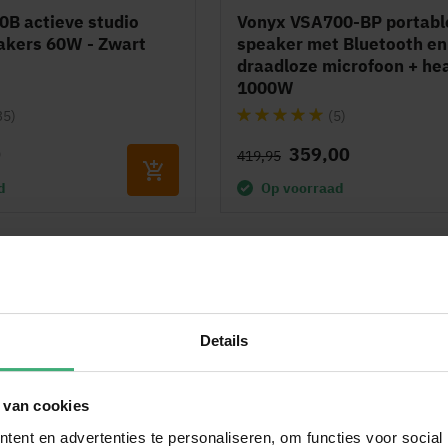
B actieve studio
Vonyx VSA700-BP portabl
akers 60W - Zwart
speaker met Bluetooth en
draadloze microfoon + he
1000W
Waardering:
35)
(5)
100%
0
359,00
419,95
d
Op voorraad
is verzending vanaf € 50,-
Vandaag voor 22:00 besteld, morg
Details
 van cookies
ent en advertenties te personaliseren, om functies voor social