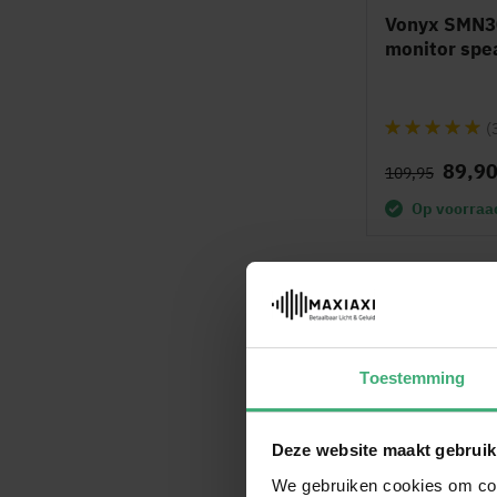
Vonyx SMN30
monitor spe
Waardering:
(
97%
89,9
109,95
Op voorraa
Grat
Toestemming
Deze website maakt gebruik
We gebruiken cookies om cont