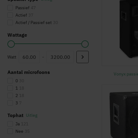
Passief
47
Actief
37
Actief / Passief set
30
Wattage
Watt
-
Aantal microfoons
Vonyx passi
0
30
1
18
2
18
3
7
Tophat
Uitleg
Ja
121
Nee
35