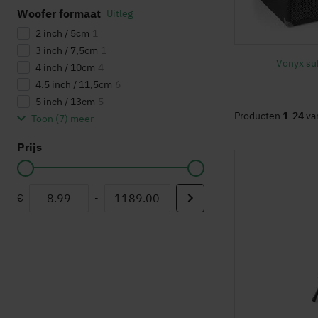
Woofer formaat
Uitleg
2 inch / 5cm
1
3 inch / 7,5cm
1
Vonyx su
4 inch / 10cm
4
4.5 inch / 11,5cm
6
5 inch / 13cm
5
Producten
1
-
24
va
Toon (
7
) meer
Prijs
€
-