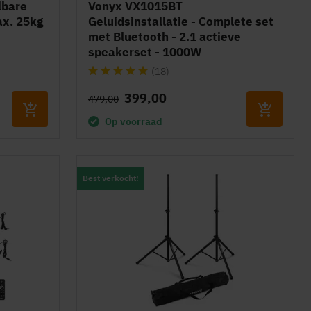
lbare
Vonyx VX1015BT
ax. 25kg
Geluidsinstallatie - Complete set
met Bluetooth - 2.1 actieve
speakerset - 1000W
Waardering:
(18)
98%
399,00
479,00
Op voorraad
Best verkocht!