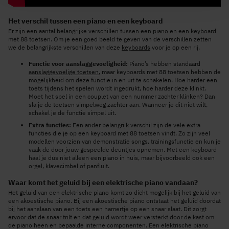
Het verschil tussen een piano en een keyboard
Er zijn een aantal belangrijke verschillen tussen een piano en een keyboard
met 88 toetsen. Om je een goed beeld te geven van de verschillen zetten
we de belangrijkste verschillen van deze
keyboards
voor je op een rij.
Functie voor aanslaggevoeligheid:
Piano’s hebben standaard
aanslaggevoelige toetsen
, maar keyboards met 88 toetsen hebben de
mogelijkheid om deze functie in en uit te schakelen. Hoe harder een
toets tijdens het spelen wordt ingedrukt, hoe harder deze klinkt.
Moet het spel in een couplet van een nummer zachter klinken? Dan
sla je de toetsen simpelweg zachter aan. Wanneer je dit niet wilt,
schakel je de functie simpel uit.
Extra functies:
Een ander belangrijk verschil zijn de vele extra
functies die je op een keyboard met 88 toetsen vindt. Zo zijn veel
modellen voorzien van demonstratie songs, trainingsfunctie en kun je
vaak de door jouw gespeelde deuntjes opnemen. Met een keyboard
haal je dus niet alleen een piano in huis, maar bijvoorbeeld ook een
orgel, klavecimbel of panfluit.
Waar komt het geluid bij een elektrische piano vandaan?
Het geluid van een elektrische piano komt zo dicht mogelijk bij het geluid van
een akoestische piano. Bij een akoestische piano ontstaat het geluid doordat
bij het aanslaan van een toets een hamertje op een snaar slaat. Dit zorgt
ervoor dat de snaar trilt en dat geluid wordt weer versterkt door de kast om
de piano heen en bepaalde interne componenten. Een elektrische piano