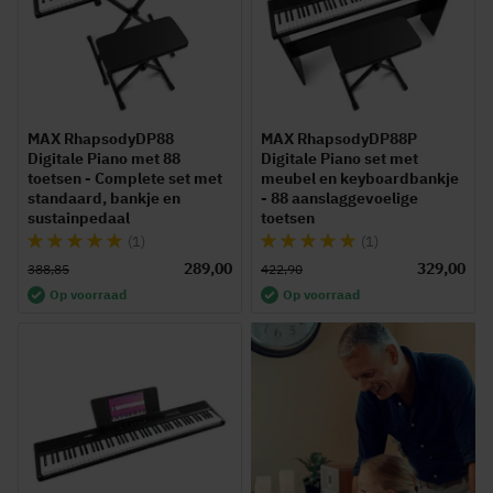
MAX RhapsodyDP88
MAX RhapsodyDP88P
Digitale Piano met 88
Digitale Piano set met
toetsen - Complete set met
meubel en keyboardbankje
standaard, bankje en
- 88 aanslaggevoelige
sustainpedaal
toetsen
Waardering:
Waardering:
(1)
(1)
100%
100%
289,00
329,00
388,85
422,90
Op voorraad
Op voorraad