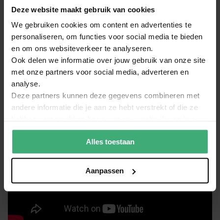
een echte piano.
Deze website maakt gebruik van cookies
Hoeveel keyboard toetsen heb ik nodig?
We gebruiken cookies om content en advertenties te
Je vraagt je nu natuurlijk af of jij een keyboard met 88 toetsen nodig hebt. In
de onderstaande video vertelt productspecialist Rob je precies hoeveel
personaliseren, om functies voor social media te bieden
keyboard toetsen jij nodig zult hebben.
en om ons websiteverkeer te analyseren.
Ook delen we informatie over jouw gebruik van onze site
met onze partners voor social media, adverteren en
analyse.
Deze partners kunnen deze gegevens combineren met
andere informatie die je aan ze hebt verstrekt of die ze
hebben verzameld op basis van jouw gebruik van hun
services.
Alles toestaan
Aanpassen