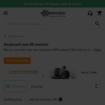
Vandaag besteld, maandag in huis
Keyboards
Keyboard met 88 toetsen
Ben je op zoek naar een keyboard 88 toetsen? Dan ben je bij
Meer
MaxiAxi aan het juiste adres. Een keyboard met 88 toetsen
komt het dichtst in de buurt van een echte piano waardoor je
Start keuzehulp
piano kan leren spelen met de voordelen van een keyboard.
Bekijk snel ons
keyboardassortiment
met modellen in
allerlei maten.
Filteren
Gefilterd op:
Aantal toetsen
88