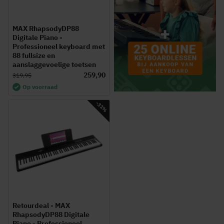
MAX RhapsodyDP88
Digitale Piano -
Professioneel keyboard met
88 fullsize en
aanslaggevoelige toetsen
259,90
319,95
Op voorraad
-31%
Retourdeal - MAX
RhapsodyDP88 Digitale
Piano - Professioneel