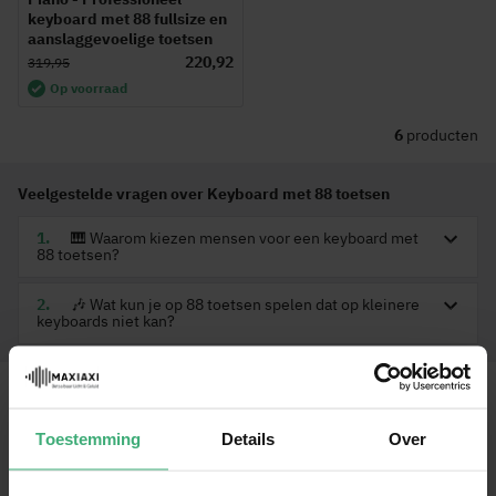
keyboard met 88 fullsize en
aanslaggevoelige toetsen
220,92
319,95
Op voorraad
6
producten
Veelgestelde vragen over Keyboard met 88 toetsen
🎹 Waarom kiezen mensen voor een keyboard met
88 toetsen?
🎶 Wat kun je op 88 toetsen spelen dat op kleinere
keyboards niet kan?
Wat is een keyboard 88 toetsen?
Een keyboard met 88 toetsen is een relatief goedkope variant van een
digitale piano
. Dit komt doordat een digitale piano ook 88 toetsen heeft
Toestemming
Details
Over
waardoor het keyboard dus hetzelfde aantal toetsen heeft als een piano. Een
keyboard met 88 toetsen is vaak uitgevoerd met aanslaggevoelige toetsen
en een sustainpedaal en heeft dus een aantal vergelijkbare voordelen met