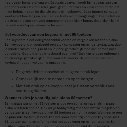
heeft geen hamers of snaren. In plaats daarvan wordt bij het aanslaan van
een toets een elektronisch signaal gestuurd naar een klein computertje dat
in de behuizing van de digitale piano is ingebouwd. Deze interne computer
weet exact hoe lang en hoe hard de toets wordt aangeslagen. Hierna laat de
elektrische piano een voorgeprogrammeerde klank horen, deze klank klinkt
hetzelfde als bij een akoestische piano.
Het voordeel van een keyboard met 88 toetsen
Een keyboard biedt een groot aantal voordelen vergeleken met een piano.
Een keyboard is bijvoorbeeld een stuk compacter en minder zwaar, waardoor
je minder ruimte nodig hebt en je deze gemakkelijk mee kan nemen naar
optredens. Gebruik je jouw keyboard even niet? Dan kan je deze opbergen
en creëer je gemakkelijk ruimte voor iets anders. De voordelen van een
keyboard hebben we voor je opgesomd:
De gemiddelde aanschafprijs ligt een stuk lager.
Gemakkelijk mee te nemen en op te bergen.
Met één druk op de knop wissel je tussen verschillende
soorten geluiden.
Wanneer kies je voor digitale piano 88 toetsen?
Een digitale piano met 88 toetsen is dus een echte aanrader als jij graag
piano wilt leren spelen. Ook als je hobbymatig af en toe wat wil pingelen op
de toetsen is een keyboard met 88 toetsen een prima optie. Wanneer je een
beginnende toetsenist bent, kan het soms beter zijn om een keyboard met
61 toetsen aan te schaffen, omdat het goedkoper en minder groot is. Een
digitale piano 88 toetsen is echt bedoeld voor iemand die regelmatig