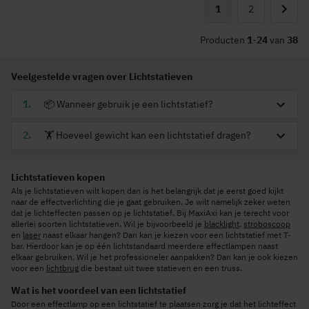
Pagina
U lees momenteel p
Pagina
1
2
Pagina
Volgen
Producten
1
-
24
van
38
Veelgestelde vragen over Lichtstatieven
📦 Wanneer gebruik je een lichtstatief?
🏋 Hoeveel gewicht kan een lichtstatief dragen?
Lichtstatieven kopen
Als je lichtstatieven wilt kopen dan is het belangrijk dat je eerst goed kijkt
naar de effectverlichting die je gaat gebruiken. Je wilt namelijk zeker weten
dat je lichteffecten passen op je lichtstatief. Bij MaxiAxi kan je terecht voor
allerlei soorten lichtstatieven. Wil je bijvoorbeeld je
blacklight
,
stroboscoop
en
laser
naast elkaar hangen? Dan kan je kiezen voor een lichtstatief met T-
bar. Hierdoor kan je op één lichtstandaard meerdere effectlampen naast
elkaar gebruiken. Wil je het professioneler aanpakken? Dan kan je ook kiezen
voor een
lichtbrug
die bestaat uit twee statieven en een truss.
Wat is het voordeel van een lichtstatief
Door een effectlamp op een lichtstatief te plaatsen zorg je dat het lichteffect