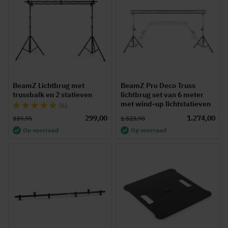
BeamZ Lichtbrug met
BeamZ Pro Deco Truss
trussbalk en 2 statieven
lichtbrug set van 6 meter
met wind-up lichtstatieven
Waardering:
(6)
97%
299,00
1.274,00
339,95
1.523,90
Op voorraad
Op voorraad