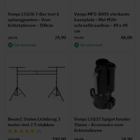
Vonyx LSQ36 T-Bar met 6
Vonyx MPS-B49S vierkante
ophangpunten - Voor
baseplate - Met M20-
lichtstatieven - 100cm
schroefdraadbus - 49 x 49
cm
24,90
86,00
28,95
99,95
Op voorraad
Op voorraad
BeamZ Stalen Lichtbrug 3
Vonyx LSQ32 Spigot houder
meter met 2 T-stukken
35mm - Accessoire voor
lichtstatieven
Waardering:
(3)
100%
199,00
24,90
219,95
28,95