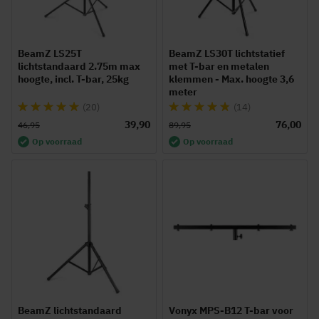
BeamZ LS25T
BeamZ LS30T lichtstatief
lichtstandaard 2.75m max
met T-bar en metalen
hoogte, incl. T-bar, 25kg
klemmen - Max. hoogte 3,6
meter
Waardering:
Waardering:
(20)
(14)
96%
93%
39,90
76,00
46,95
89,95
Op voorraad
Op voorraad
BeamZ lichtstandaard
Vonyx MPS-B12 T-bar voor