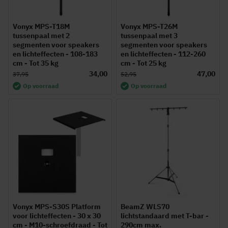
Vonyx MPS-T18M
Vonyx MPS-T26M
tussenpaal met 2
tussenpaal met 3
segmenten voor speakers
segmenten voor speakers
en lichteffecten - 108-183
en lichteffecten - 112-260
cm - Tot 35 kg
cm - Tot 25 kg
34,00
47,00
37,95
52,95
Op voorraad
Op voorraad
Vonyx MPS-S30S Platform
BeamZ WLS70
voor lichteffecten - 30 x 30
lichtstandaard met T-bar -
cm - M10-schroefdraad - Tot
290cm max.