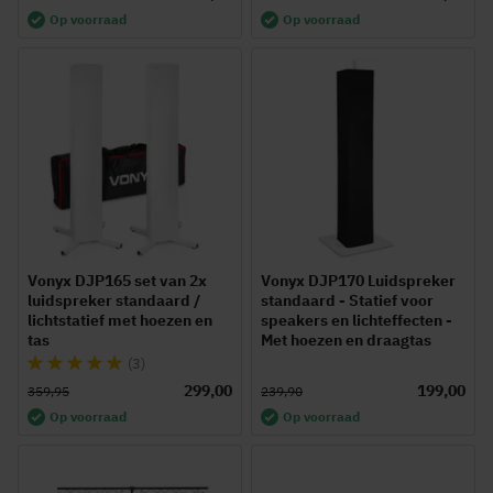
Op voorraad
Op voorraad
Vonyx DJP165 set van 2x
Vonyx DJP170 Luidspreker
luidspreker standaard /
standaard - Statief voor
lichtstatief met hoezen en
speakers en lichteffecten -
tas
Met hoezen en draagtas
Waardering:
(3)
100%
299,00
199,00
359,95
239,90
Op voorraad
Op voorraad