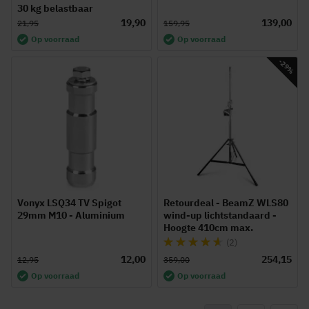
30 kg belastbaar
19,90
139,00
21,95
159,95
Op voorraad
Op voorraad
-29%
Vonyx LSQ34 TV Spigot
Retourdeal - BeamZ WLS80
29mm M10 - Aluminium
wind-up lichtstandaard -
Hoogte 410cm max.
Waardering:
(2)
90%
12,00
254,15
12,95
359,00
Op voorraad
Op voorraad