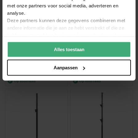
met onze partners voor social media, adverteren en
analyse.
Deze partners kunnen deze gegevens combineren met
andere informatie die je aan ze hebt verstrekt of die ze
hebben verzameld op basis van jouw gebruik van hun
services.
Alles toestaan
BeamZ Professional
Vonyx MPS-B55S vierkante
LCB400B vloerstandaard
baseplate - Met 3x M20-
voor LCB400 LED bar
schroefdraadbussen - 59,5
x 59,5 cm
Aanpassen
115,00
99,90
129,95
114,95
Op voorraad
Op voorraad