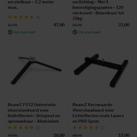
verstelbaar - 2.2 meter
verlichting - Met 4
max.
bevestigingspunten - 120
cm breed - Belastbaar tot
Waardering:
(5)
25kg
92%
47,00
23,00
52,95
25,95
Op voorraad
Op voorraad
BeamZ FST2 Universele
BeamZ Verzwaarde
vloerstandaard voor
Vloerstandaard voor
lichteffecten - Driepoot en
Lichteffecten zoals Lasers
opvouwbaar - Aluminium
en PAR Spots
Waardering:
Waardering:
(1)
(2)
100%
100%
18,00
17,00
19,95
18,95