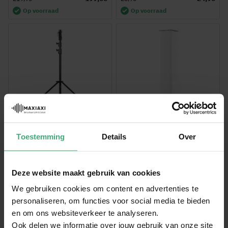
Op voorraad
Op voorraad
Vonyx LSQ30 Lichtstatief
BeamZ P30 truss tower
Toestemming
Details
Over
pro - Standaard met
totem met witte lycra hoes -
veerdemping - Belastbaar
2 meter hoog
tot 40kg - 135-300cm -
Zwart
Deze website maakt gebruik van cookies
119,00
409,00
129,95
504,85
We gebruiken cookies om content en advertenties te
Op voorraad
Op voorraad
personaliseren, om functies voor social media te bieden
en om ons websiteverkeer te analyseren.
Ook delen we informatie over jouw gebruik van onze site