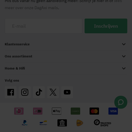
Mis dus vanaf nu geen aanbieding meer! Schrijf je hier in of
lees
meer over onze DagAxi mails
.
Inschrijven
Klantenservice
Ons assortiment
Home & Hifi
Volg ons