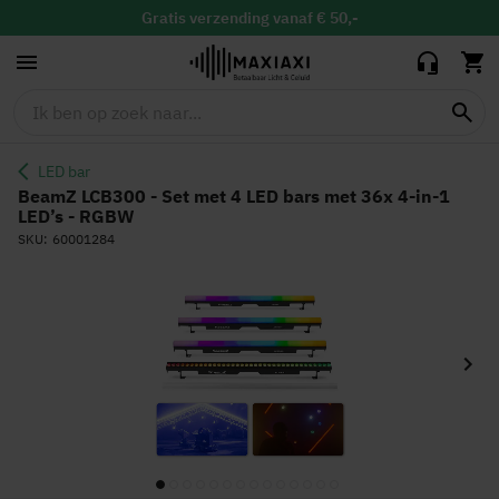
bars met 36x 4-
959,80
749,00
in-1 LED’s -
Gratis
verzending vanaf € 50,-
RGBW
Gratis
binnen 30 dagen ruilen & retour
Vandaag besteld, maandag in huis
LED bar
BeamZ LCB300 - Set met 4 LED bars met 36x 4-in-1
LED’s - RGBW
SKU
60001284
Ga
naar
het
einde
van
de
afbeeldingen-
gallerij
Ga