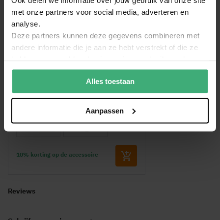
Stroomaansluiting: Powercon (in- en uitgang)
met onze partners voor social media, adverteren en
IP rating: IP20
analyse.
Handleiding_BeamZ_LCB300_LED_BAR_36x3W_RGBW_150.220
Koeling: Convectiekoeling
Deze partners kunnen deze gegevens combineren met
(2.11 MB)
Aansluitspanning: 100-240VAC 50/60Hz
andere informatie die je aan ze hebt verstrekt of die ze
Afmeting en gewicht per LED bar
hebben verzameld op basis van jouw gebruik van hun
Bundel voordeel
Afmeting: 102,2 x 5,5 x 12cm
services.
Gewicht: 2.45 kg
Alles toestaan
Korting op transportkoffer!
Aanpassen
10% korting op de accessoire
Reviews