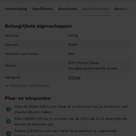
Omschrijving
Specificaties
Downloads
Bundelvoordeel
Reviews
Belangrijkste eigenschappen
Gewicht
9,8 kg
Kleuren
RGBW
Geschikt voor buiten
Nee
DMX, Master/Slave,
Modus
Voorgeprogrammeerde shows
Categorie
LED bar
Bekijk alle specificaties
Plus- en minpunten
Door de RGBW LED’s met elkaar te combineren kun je eindeloos veel
diverse kleuren maken.
Elke LCB300 LED bar is voorzien van 36 LED’s die in 12 verschillende
secties te besturen zijn.
Iedere LCB300 is ruim een meter lang waardoor je uitgebreide