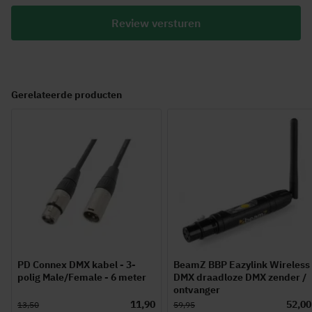
Review versturen
Gerelateerde producten
PD Connex DMX kabel - 3-
BeamZ BBP Eazylink Wireless
polig Male/Female - 6 meter
DMX draadloze DMX zender /
ontvanger
11,90
52,00
13,50
59,95