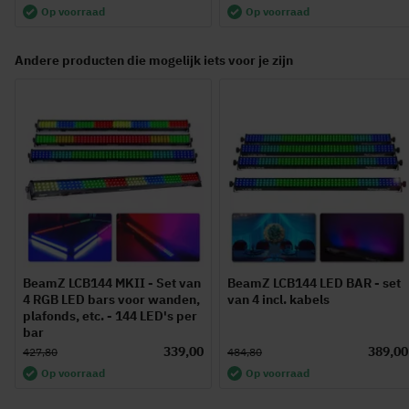
Op voorraad
Op voorraad
Andere producten die mogelijk iets voor je zijn
BeamZ LCB144 MKII - Set van
BeamZ LCB144 LED BAR - set
4 RGB LED bars voor wanden,
van 4 incl. kabels
plafonds, etc. - 144 LED's per
bar
339,00
389,00
427,80
484,80
Op voorraad
Op voorraad