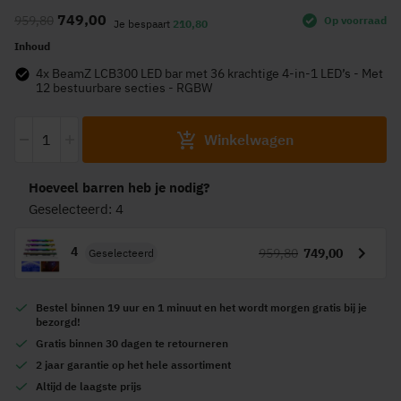
naar
749,00
959,80
Op voorraad
het
Je bespaart
210,80
begin
Inhoud
van
4x BeamZ LCB300 LED bar met 36 krachtige 4-in-1 LED’s - Met
de
12 bestuurbare secties - RGBW
afbeeldingen-
-
+
gallerij
Winkelwagen
Hoeveel barren heb je nodig?
Geselecteerd: 4
4
959,80
749,00
Geselecteerd
Bestel
binnen 19 uur en 1 minuut
en het wordt
morgen gratis
bij je
bezorgd!
Gratis
binnen 30 dagen te retourneren
2 jaar garantie
op het hele assortiment
Altijd de
laagste prijs