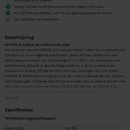
lichtshows kunt creëren.
Iedere LED bar wordt geleverd met een matte cover tube.
De LED bars beschikken over 56 voorgeprogrammeerde shows.
De LCB300 is niet waterdicht
Omschrijving
Verlicht je podium op schitterende wijze
Met deze set van vier LCB300 LED bars van beamZ creëer jij een fantastische
lichtshow op jouw volgende evenement. Deze LED bars, ieders ruim een
meter lang en voorzien van 36 krachtige 4-in-1 LED's, zijn ontworpen voor
professioneel gebruik op grootschalige podia en in grote ruimtes zoals
showrooms. Iedere LED bar beschikt over een vermogen van ruim 100W.
Middels de RGBW-kleurmenging kun je een breed scala aan kleuren creëren.
Van heldere gele of blauwe kleuren tot levendige roze en paarse kleuren met
alles daartussenin. Deze vierdelige LCB300 LED bar set van beamZ is de
perfecte keuze voor elke professionele lichttechnicus of
evenementenorganisator die op zoek is naar een spectaculaire, krachtige en
Meer
veelzijdige LED bar. Deze LED bars zijn zeer geschikt voor concerten,
festivals, bruiloften en andere grootschalige evenementen.
Specificaties
Voordelen van deze vierdelige set
Technische eigenschappen
De vier LCB300 LED bars samen bieden ongekende mogelijkheden om
grootschalige ruimtes en evenementen te verlichten. Met het Quick Lock-
Aantal LEDs
36 LEDs