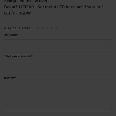
Schrijf een review over:
BeamZ LCB300 - Set met 4 LED bars met 36x 4-in-1
LED’s - RGBW
Algemene score
1
2
3
4
5
Je naam
star
stars
stars
stars
stars
Titel van je review
Review