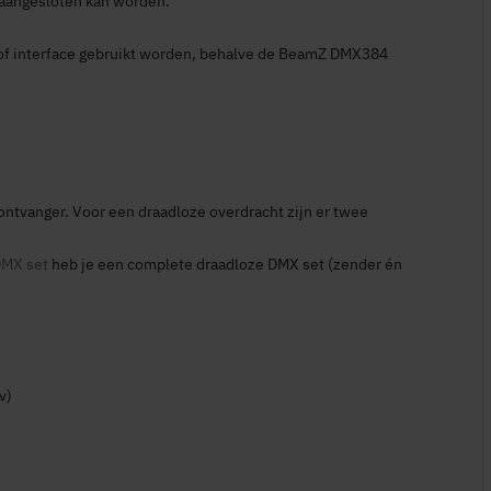
t aangesloten kan worden.
 of interface gebruikt worden, behalve de BeamZ DMX384
ontvanger. Voor een draadloze overdracht zijn er twee
DMX set
heb je een complete draadloze DMX set (zender én
+
v)