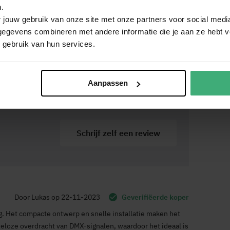
 cm
.
kg
 jouw gebruik van onze site met onze partners voor social medi
egevens combineren met andere informatie die je aan ze hebt ve
tvanger
(624.76 kB)
 gebruik van hun services.
oomkabel
Aanpassen
mZ
.077
Schrijf zelf een review
5693296679
ar
ls, Nederlands, Duits, Frans, Spaans
Door
Lukas
op
22-11-2023
Geverifiëerde koper
 Het compacte ontwerp en snelle installatie maken het
eloze overdracht van DMX-signalen, waardoor het ideaal is