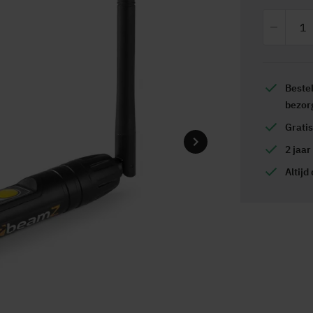
Beste
bezor
Grati
2 jaar
Altijd