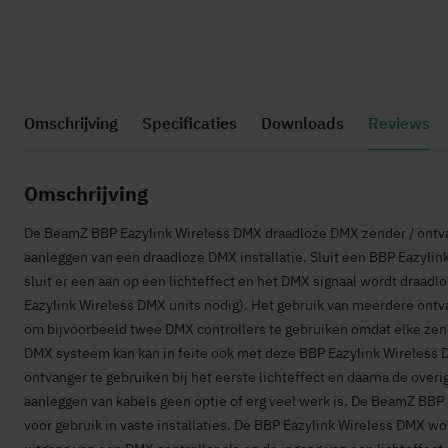
Ga
naar
Omschrijving
Specificaties
Downloads
Reviews
het
begin
van
Omschrijving
de
afbeeldingen-
De BeamZ BBP Eazylink Wireless DMX draadloze DMX zender / ontvan
gallerij
aanleggen van een draadloze DMX installatie. Sluit een BBP Eazyli
sluit er een aan op een lichteffect en het DMX signaal wordt draad
Eazylink Wireless DMX units nodig). Het gebruik van meerdere ontva
om bijvoorbeeld twee DMX controllers te gebruiken omdat elke zend
DMX systeem kan kan in feite ook met deze BBP Eazylink Wireless D
ontvanger te gebruiken bij het eerste lichteffect en daarna de overi
aanleggen van kabels geen optie of erg veel werk is. De BeamZ BBP 
voor gebruik in vaste installaties. De BBP Eazylink Wireless DMX wo