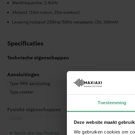
Werkfrequentie: 2.4GHz
Afstand: (15m indoor, 25m outdoor)
Levering inclusief 230Vac/50Hz netadapter (5V, 500mA)
Specificaties
Technische eigenschappen
Aansluitingen
Type DMX aansluiting
XLR 
Type stekker
Exte
Toestemming
Fysieke eigenschappen
Lengte
10,
Deze website maakt gebruik
Breedte
15 
We gebruiken cookies om cont
Bekijk alle specificaties