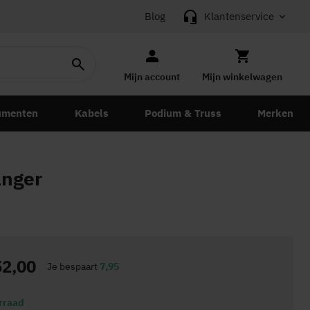
Blog
Klantenservice
Mijn account
Mijn winkelwagen
umenten
Kabels
Podium & Truss
Merken
anger
52,00
Je bespaart
7,95
rraad