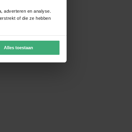
a, adverteren en analyse.
rstrekt of die ze hebben
Alles toestaan