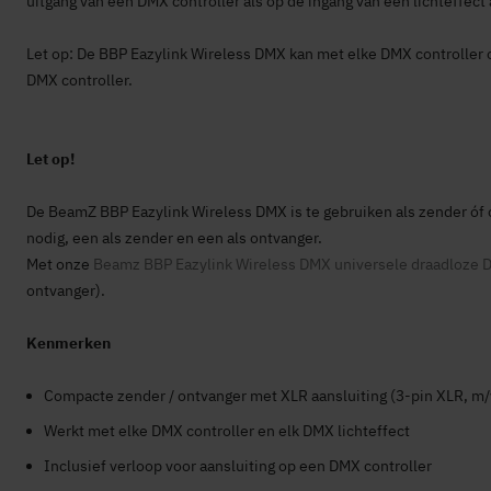
uitgang van een DMX controller als op de ingang van een lichteffec
Let op: De BBP Eazylink Wireless DMX kan met elke DMX controller
DMX controller.
Let op!
De BeamZ BBP Eazylink Wireless DMX is te gebruiken als zender óf 
nodig, een als zender en een als ontvanger.
Met onze
Beamz BBP Eazylink Wireless DMX universele draadloze 
-
ontvanger).
Kenmerken
Compacte zender / ontvanger met XLR aansluiting (3-pin XLR, m/
Werkt met elke DMX controller en elk DMX lichteffect
Inclusief verloop voor aansluiting op een DMX controller