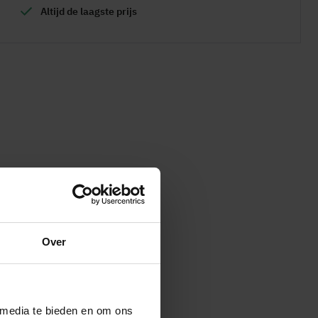
Altijd de
laagste prijs
Over
 media te bieden en om ons