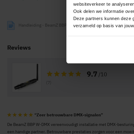
Hoogte
5,5
websiteverkeer te analyseren
Gewicht
0,3 
Ook delen we informatie over
Deze partners kunnen deze g
Handleiding - BeamZ BBP W-DMX draadloze DMX zender / on
verzameld op basis van jouw
Algemene specificaties
Accessoires
Str
Reviews
Overige specificaties
Merk
Bea
SKU
154
9.7
/10
Waardering:
EAN Code
871
(7)
Garantie
2 ja
Taal handleiding
Enge
Zeer betrouwbare DMX-signalen
100%
De BeamZ BBP W-DMX vereenvoudigt installatie met DMX-besturing.
een handige partner. Betrouwbare prestaties zorgen voor een moeit