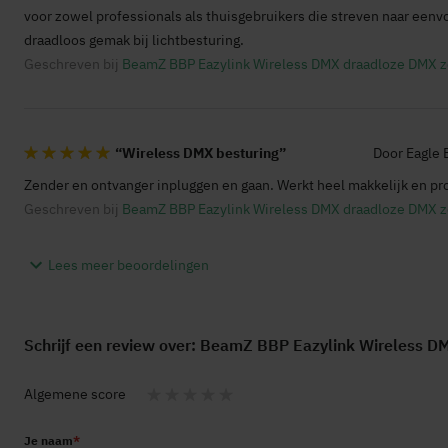
voor zowel professionals als thuisgebruikers die streven naar eenvo
draadloos gemak bij lichtbesturing.
Geschreven bij
BeamZ BBP Eazylink Wireless DMX draadloze DMX z
Wireless DMX besturing
Door
Eagle 
100%
Zender en ontvanger inpluggen en gaan. Werkt heel makkelijk en p
Geschreven bij
BeamZ BBP Eazylink Wireless DMX draadloze DMX z
Lees meer beoordelingen
Schrijf een review over:
BeamZ BBP Eazylink Wireless DM
Algemene score
1
2
3
4
5
Je naam
star
stars
stars
stars
stars