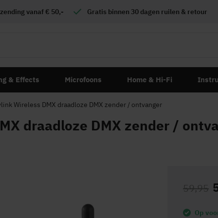
zending vanaf € 50,-
Gratis
binnen 30 dagen ruilen & retour
ng & Effects
Microfoons
Home & Hi-Fi
Instr
ink Wireless DMX draadloze DMX zender / ontvanger
MX draadloze DMX zender / ontv
59,95
Op voo