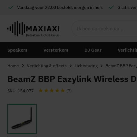
Vandaag voor 22:00 besteld, morgen in huis
Gratis
ver
Speakers
Versterkers
DJ Gear
Verlichti
Home
Verlichting & effects
Lichtsturing
BeamZ BBP Eazyl
BeamZ BBP Eazylink Wireless D
Waardering:
SKU
154.077
(7)
Ga
naar
het
einde