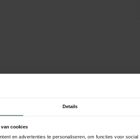
(3 pin)
rnal Power Supply Fixed Plug
Details
5 cm
 van cookies
cm
ent en advertenties te personaliseren, om functies voor social