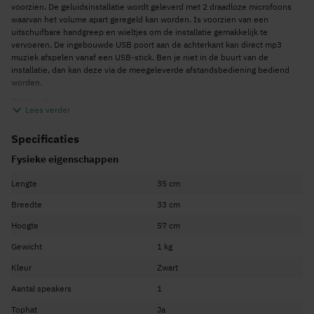
voorzien. De geluidsinstallatie wordt geleverd met 2 draadloze microfoons
waarvan het volume apart geregeld kan worden. Is voorzien van een
uitschuifbare handgreep en wieltjes om de installatie gemakkelijk te
vervoeren. De ingebouwde USB poort aan de achterkant kan direct mp3
muziek afspelen vanaf een USB-stick. Ben je niet in de buurt van de
installatie, dan kan deze via de meegeleverde afstandsbediening bediend
worden.
Bluetooth
Lees verder
De Vonyx SPJ-PA912 is voorzien van een Bluetooth module. Hiermee is het
mogelijk om via een draadloze verbinding muziek af te spelen op de SPJ-
Specificaties
PA912. Koppel je telefoon of tablet via Bluetooth en het geluid van je
telefoon of tablet wordt via de speaker weergegeven en dat helemaal
Fysieke eigenschappen
draadloos!
AUX Lijn ingang en USB poort
Lengte
35 cm
Aan de achterkant is de Vonyx SPJ-PA912 voorzien van een AUX ingang voor
Breedte
33 cm
het aansluiten van een MP3 speler, iPod, iPhone etc. via de koptelefoon
uitgang op je telefoon of MP3 speler.
Hoogte
57 cm
2 UHF draadloze microfoon
Gewicht
1 kg
Bij de levering zijn 2 draadloze microfoons ingesloten die werken op het UHF
netwerk. Deze microfoons hebben een vaste frequentie en werken direct bij
Kleur
Zwart
het aansluiten van een batterij. Hier is geen verdere bekabeling meer bij
nodig.
Aantal speakers
1
5 Bands grafische equalizer
Tophat
Ja