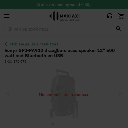
draagbare accu
speaker 12" 500
Gratis
verzending vanaf € 50,-
339,95
249,90
watt met
Gratis
binnen 30 dagen ruilen & retour
Bluetooth en
Altijd de
laagste prijs
USB
Mobiele geluidsinstallaties
Vonyx SPJ-PA912 draagbare accu speaker 12" 500
watt met Bluetooth en USB
SKU
170.075
Ga
naar
het
einde
Momenteel niet op voorraad
van
de
afbeeldingen-
gallerij
Ga