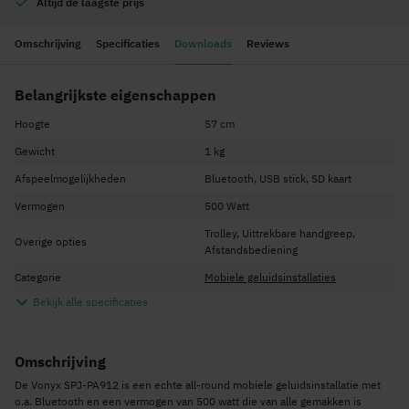
Altijd de
laagste prijs
Omschrijving
Specificaties
Downloads
Reviews
Belangrijkste eigenschappen
Hoogte
57 cm
Gewicht
1 kg
Afspeelmogelijkheden
Bluetooth, USB stick, SD kaart
Vermogen
500 Watt
Trolley, Uittrekbare handgreep,
Overige opties
Afstandsbediening
Categorie
Mobiele geluidsinstallaties
Bekijk alle specificaties
Omschrijving
De Vonyx SPJ-PA912 is een echte all-round mobiele geluidsinstallatie met
o.a. Bluetooth en een vermogen van 500 watt die van alle gemakken is