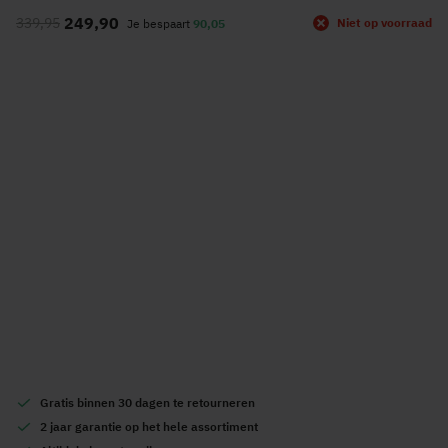
naar
249,90
339,95
Niet op voorraad
Je bespaart
90,05
het
begin
van
de
afbeeldingen-
gallerij
Gratis
binnen 30 dagen te retourneren
2 jaar garantie
op het hele assortiment