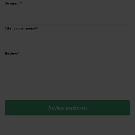
1
2
3
4
5
Je naam
star
stars
stars
stars
stars
Titel van je review
Review
Review versturen