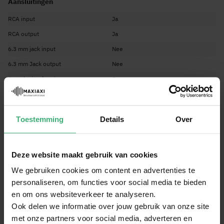
Aansluitingen
1" titanium compressie-driver
RCA input
Ja
Uitgangsvermogen: 500 watt
Accu: 12 volt
RCA output
Ja
Frequentiebereik: 50Hz - 19kHz
6.3 mm jack input
Nee
Afmetingen en gewicht
6.3 mm Jack output
Nee
570 x 350 x 310mm
Aantal microfooningangen
2
Gewicht ca. 14kg
Type stekker
IEC C13 Power Lead 3c
Technische eigenschappen
Toestemming
Details
Over
Vermogen
500 Watt
Woofer formaat
12 inch / 30cm
Deze website maakt gebruik van cookies
Maximum frequentie
19.000 Hz
We gebruiken cookies om content en advertenties te
Ingebouwde equalizer
Ja
personaliseren, om functies voor social media te bieden
Stroomvoorziening
220-240VAC 50Hz
en om ons websiteverkeer te analyseren.
Ook delen we informatie over jouw gebruik van onze site
Oplaadbare accu
Ja
met onze partners voor social media, adverteren en