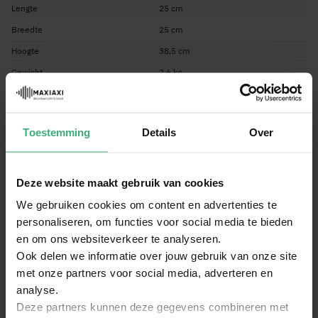
Lengte
25 cm
Breedte
25 cm
Hoogte
38,5 cm
Gewicht
2,6 kg
Kleur
Zwart
Overige eigenschappen
Toestemming
Details
Over
Merk
Vonyx
SKU
60001365
Deze website maakt gebruik van cookies
EAN Code
8720105713637
Bekijk alle specificaties
We gebruiken cookies om content en advertenties te
Garantie
2 jaar
personaliseren, om functies voor social media te bieden
Dit zit er in deze set:
Engels, Nederlands, Duits, Frans,
en om ons websiteverkeer te analyseren.
Taal handleiding
Vonyx MEG090 Megafoon met sirene en
Spaans
Ook delen we informatie over jouw gebruik van onze site
afneembare microfoon - 90W Krachtige
met onze partners voor social media, adverteren en
megafoon - Bluetooth - Zwart
analyse.
Vonyx MRB12 Lithium-ion 12V accu met lader -
Deze partners kunnen deze gegevens combineren met
Extra accu voor megafoons