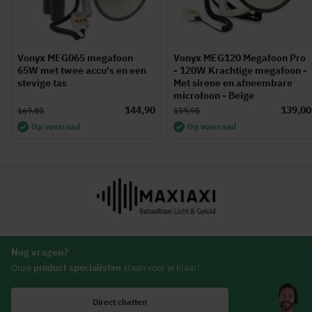
Vonyx MEG065 megafoon
Vonyx MEG120 Megafoon Pro
65W met twee accu's en een
- 120W Krachtige megafoon -
stevige tas
Met sirene en afneembare
microfoon - Beige
144,90
139,00
169,85
159,95
Op voorraad
Op voorraad
Nog vragen?
Onze
product specialisten
staan voor je klaar!
Direct chatten