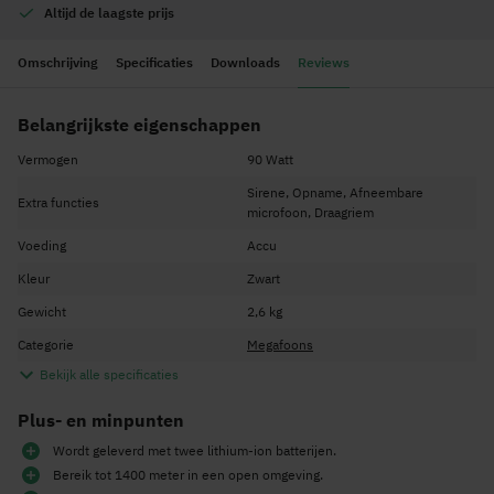
Altijd de
laagste prijs
Omschrijving
Specificaties
Downloads
Reviews
Belangrijkste eigenschappen
Vermogen
90 Watt
Sirene, Opname, Afneembare
Extra functies
microfoon, Draagriem
Voeding
Accu
Kleur
Zwart
Gewicht
2,6 kg
Categorie
Megafoons
Bekijk alle specificaties
Plus- en minpunten
Wordt geleverd met twee lithium-ion batterijen.
Bereik tot 1400 meter in een open omgeving.