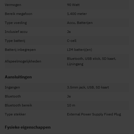
demonstraties of evenementen waarbij geluid luid en duidelijk te horen
Vermogen
90 Watt
moet zijn.
Bereik megafoon
1.400 meter
Oplaadbare lithium-ion accu’s
In deze megafoon set worden twee lithium-ion batterij meegeleverd zodat jij
Type voeding
Accu, Batterijen
geen last meer hebt van zoekgeraakte of dure batterijen. Deze oplaadbare
accu’s zorgen ervoor dat je altijd energie binnen handbereik hebt! Na gebruik
Inclusief accu
Ja
laad je de accu’s eenvoudig op met de meegeleverde kabels, zodat je altijd
Type batterij
C-cell
voorbereid bent voor de volgende keer dat je de megafoon wil gebruiken!
Batterij inbegrepen
LIM batterij(en)
Bluetooth, USB stick, SD kaart,
Afspeelmogelijkheden
Lijningang
Aansluitingen
Ingangen
3.5mm jack, USB, SD kaart
Bluetooth
Ja
Bluetooth bereik
10 m
Type stekker
External Power Supply Fixed Plug
Fysieke eigenschappen