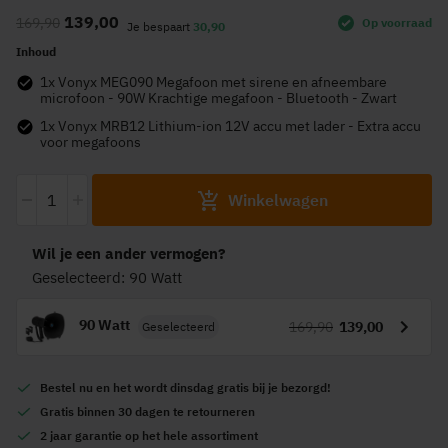
naar
139,00
169,90
Op voorraad
het
Je bespaart
30,90
begin
Inhoud
van
1x Vonyx MEG090 Megafoon met sirene en afneembare
de
microfoon - 90W Krachtige megafoon - Bluetooth - Zwart
afbeeldingen-
1x Vonyx MRB12 Lithium-ion 12V accu met lader - Extra accu
voor megafoons
gallerij
-
+
Winkelwagen
Wil je een ander vermogen?
Geselecteerd: 90 Watt
90 Watt
169,90
139,00
Geselecteerd
Bestel nu en het wordt
dinsdag gratis
bij je bezorgd!
Gratis
binnen 30 dagen te retourneren
2 jaar garantie
op het hele assortiment