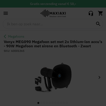
met 2x lithium-
ion accu’s - 90W
Gratis
verzending vanaf € 50,-
169,90
139,00
Megafoon met
Gratis
binnen 30 dagen ruilen & retour
sirene en
Vandaag besteld, maandag in huis
Bluetooth -
Zwart
Megafoons
Vonyx MEG090 Megafoon set met 2x lithium-ion accu’s
- 90W Megafoon met sirene en Bluetooth - Zwart
SKU
60001365
Ga
naar
het
einde
van
de
afbeeldingen-
gallerij
Ga