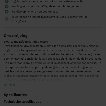
Ingebouwde sirene voor het trekken van extra aandacht.
Krachtig vermogen van 90W, ideaal voor buitengebruik.
Handige opname- en afspeelfunctie.
Er wordt geen draagtas meegeleverd. Deze is echter wel los
verkrijgbaar.
Omschrijving
Zwarte megafoon set met accu’s
Deze krachtige 90W megafoon is niet allen gemakkelijk in gebruik, maar ook
nog eens veelzijdig waardoor hij perfect voor evenementen, demonstraties
en noodsituaties is. Met een indrukwekkend bereik van 1400 meter (in een
open omgeving) zorg je dat jouw boodschap altijd luid en duidelijk overkomt.
De sirene modus trekt bovendien snel de aandacht wanneer dat nodig is. De
handige opnamefunctie geeft je de mogelijkheid om vooraf opgenomen
berichten af te spelen op een gewenst moment. Het robuuste ontwerp met
rubberen stootrand maakt hem tot slot zeer geschikt voor intensief gebruik.
Kortom, de ideale megafoon voor elke situatie!
Meer
De functies van de megafoon
De MEG090 is een veelzijdige megafoon die zorgt voor een complete
Specificaties
geluidsoplossing. Met de ingebouwde Bluetooth functionaliteit, USB-poort
en micro SD kaartlezer speel je moeiteloos muziek af neem je berichten
Technische specificaties
vooraf op en speel je op een gewenst moment af. Perfect voor presentaties,