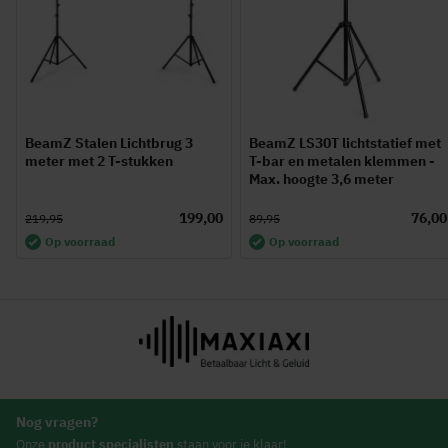
BeamZ Stalen Lichtbrug 3
BeamZ LS30T lichtstatief met
meter met 2 T-stukken
T-bar en metalen klemmen -
Max. hoogte 3,6 meter
199,00
76,00
219,95
89,95
Op voorraad
Op voorraad
Nog vragen?
Onze
product specialisten
staan voor je klaar!