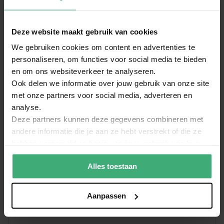
max.
Deze website maakt gebruik van cookies
2
Door
Berwout Dochy
op
10-06-2026
We gebruiken cookies om content en advertenties te
80%
Geverifiëerde koper
personaliseren, om functies voor social media te bieden
2.2m is net niet hoog genoeg.
en om ons websiteverkeer te analyseren.
Geschreven bij
BeamZ lichtstandaard verstelbaar - 2.2 meter
Ook delen we informatie over jouw gebruik van onze site
max.
met onze partners voor social media, adverteren en
analyse.
Lees meer beoordelingen
Deze partners kunnen deze gegevens combineren met
andere informatie die je aan ze hebt verstrekt of die ze
hebben verzameld op basis van jouw gebruik van hun
Schrijf een review over:
services.
BeamZ lichtstandaard verstelbaar - 2.2 meter max.
Alles toestaan
Algemene score
Aanpassen
1
2
3
4
5
Je naam
star
stars
stars
stars
stars