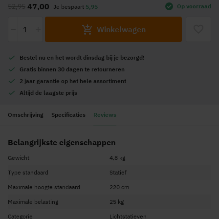
47,00
52,95
Op voorraad
Je bespaart
5,95
het
begin
-
+
Winkelwagen
van
de
afbeeldingen-
Bestel nu en het wordt
dinsdag
bij je bezorgd!
gallerij
Gratis
binnen 30 dagen te retourneren
2 jaar garantie
op het hele assortiment
Altijd de
laagste prijs
Omschrijving
Specificaties
Reviews
Belangrijkste eigenschappen
Gewicht
4,8 kg
Type standaard
Statief
Maximale hoogte standaard
220 cm
Maximale belasting
25 kg
Categorie
Lichtstatieven