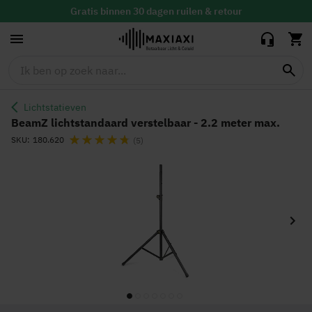
verstelbaar - 2.2
meter max.
Gratis
binnen 30 dagen ruilen & retour
Vandaag besteld, maandag in huis
Lichtstatieven
BeamZ lichtstandaard verstelbaar - 2.2 meter max.
Waardering:
SKU
180.620
(5)
Ga
naar
het
einde
van
de
afbeeldingen-
gallerij
Ga
naar