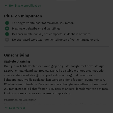
Bekijk alle specificaties
Plus- en minpunten
In hoogte verstelbaar tot maximaal 2,2 meter.
Maximale belastbaarheid van 25 kg.
Bespaar ruimte dankzij het compacte, inklapbare ontwerp.
De standaard wordt zonder lichteffecten of verlichting geleverd.
Omschrijving
Stabiele plaatsing
Breng jouw lichteffecten eenvoudig op de juiste hoogte met deze stevige
LS25A lichtstandaard van BeamZ. Dankzij de stabiele driepootconstructie
staat de standaard stevig op vrijwel iedere ondergrond, waardoor je
lichtapparatuur veilig geplaatst kan worden tijdens feesten, evenementen,
DJ-shows en optredens. De standaard is in hoogte verstelbaar tot maximaal
2,2 meter, zodat je lichteffecten, LED pars of andere lichtelementen optimaal
kunt positioneren voor een betere lichtspreiding.
Praktisch en veelzijdig
De lichtstandaard is voorzien van een buisdiameter van 35 mm en heeft een
Lees verder
maximale draagkracht van 25 kg. Hierdoor is hij geschikt voor uiteenlopende