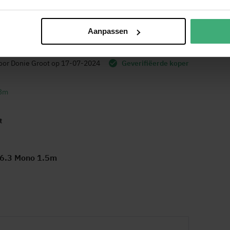
Aanpassen
oor
Donie Groot
op
17-07-2024
Geverifiëerde koper
 3m
t
 6.3 Mono 1.5m