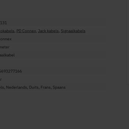
+
.131
iokabels
,
PD Connex
,
Jack kabels
,
Signaalkabels
Connex
meter
aalkabel
5693277166
ar
ls, Nederlands, Duits, Frans, Spaans