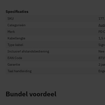
-
Specificaties
SKU
177
Categorieën
Aud
Merk
PD 
Kabellengte
1,5 
Type kabel
Sign
Inclusief afstandsbediening
Nee
EAN Code
871
Garantie
2 ja
Taal handleiding
Enge
Bundel voordeel