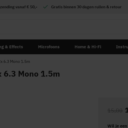
zending vanaf € 50,-
Gratis
binnen 30 dagen ruilen & retour
ng & Effects
Microfoons
Home & Hi-Fi
Instr
2x 6.3 Mono 1.5m
x 6.3 Mono 1.5m
15,00
Wil je een