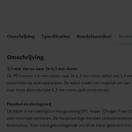
Ga
naar
Omschrijving
Specificaties
Bundelvoordeel
Revie
het
begin
van
Omschrijving
de
afbeeldingen-
3,5 mm stereo naar 2x 6,3 mm mono
gallerij
De PD Connex 3,5 mm stereo naar 2x 6,3 mm mono kabel van 1,5 met
verschillende audioapparaten. De kabel maakt het mogelijk om een s
naar twee afzonderlijke 6,3 mm mono jackconnectoren.
Flexibel en storingsvrij
De kabel is vervaardigd uit hoogwaardig OFC-koper (Oxygen Free Co
met minimale verliezen. De hoogwaardige metalen jackconnectoren 
levensduur. Voor extra gebruiksgemak wordt de kabel geleverd met