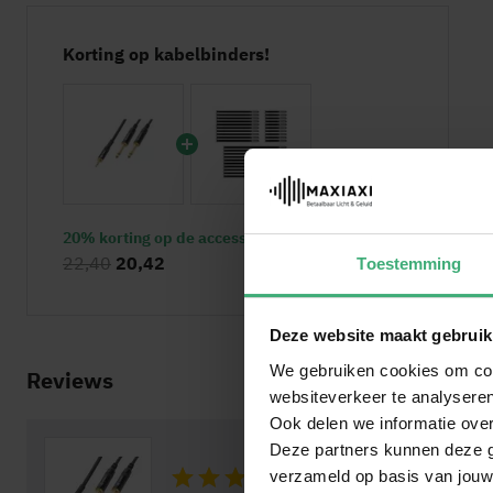
Korting op kabelbinders!
20% korting op de accessoire
22,40
20,42
Toestemming
Deze website maakt gebruik
We gebruiken cookies om cont
Reviews
websiteverkeer te analyseren
Ook delen we informatie over
Deze partners kunnen deze g
10
/10
verzameld op basis van jouw
Waardering: