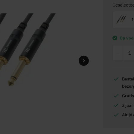
Geselectee
1
Op voo
Beste
bezor
Grati
2 jaar
Altijd