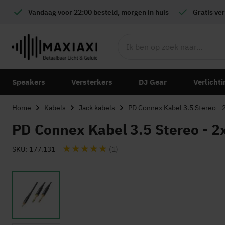
Vandaag voor 22:00 besteld, morgen in huis
Gratis
ver
Speakers
Versterkers
DJ Gear
Verlichti
Home
Kabels
Jack kabels
PD Connex Kabel 3.5 Stereo - 
PD Connex Kabel 3.5 Stereo - 2
Waardering:
SKU
177.131
(1)
Ga
naar
het
einde