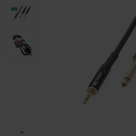
van
de
afbeeldingen-
gallerij
-
+