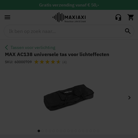
voor lichteffecten
Gratis
verzending vanaf € 50,-
Gratis
binnen 30 dagen ruilen & retour
Vandaag besteld, maandag in huis
Tassen voor verlichting
MAX AC138 universele tas voor lichteffecten
Waardering:
SKU
60000709
(4)
Ga
naar
het
einde
van
de
afbeeldingen-
gallerij
Ga
naar