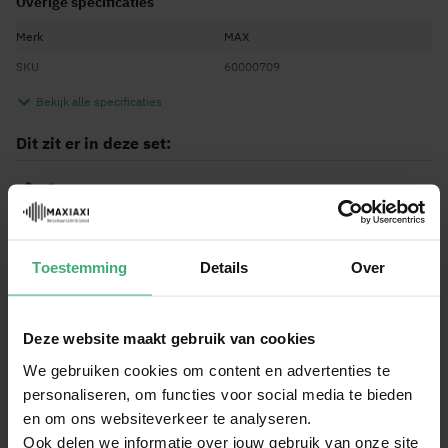
Overige specificaties
Merk
MAX
SKU
60000709
EAN Code
8720105707056
Bekijk alle specificaties
Garantie
2 jaar
Dit zit er in deze set:
Engels, Nederlands, Duits, Frans,
Taal handleiding
Spaans
MAX AC138 universele tas voor keyboards
Reviews
Toestemming
Details
Over
Waardering:
9
/10
Deze website maakt gebruik van cookies
(4)
We gebruiken cookies om content en advertenties te
Schrijf zelf een review
personaliseren, om functies voor social media te bieden
en om ons websiteverkeer te analyseren.
Keyboard tas
Ook delen we informatie over jouw gebruik van onze site
Door
Stephanie
op
03-01-2024
60%