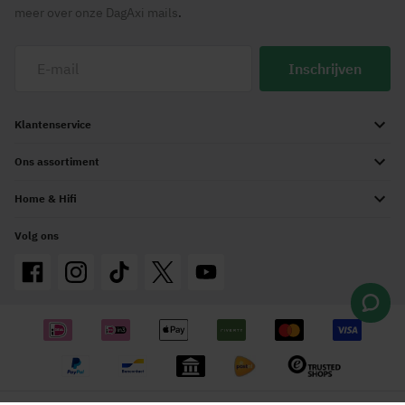
meer over onze DagAxi mails
.
Inschrijven
Klantenservice
Ons assortiment
Home & Hifi
Volg ons