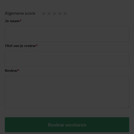
Algemene score
1
2
3
4
5
Je naam
star
stars
stars
stars
stars
Titel van je review
Review
Review versturen