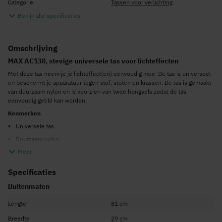
Categorie
Tassen voor verlichting
Bekijk alle specificaties
Omschrijving
MAX AC138, stevige universele tas voor lichteffecten
Met deze tas neem je je lichteffect(en) eenvoudig mee. De tas is universeel
en beschermt je apparatuur tegen stof, stoten en krassen. De tas is gemaakt
van duurzaam nylon en is voorzien van twee hengsels zodat de tas
eenvoudig getild kan worden.
Kenmerken
Universele tas
Duurzaam nylon
Meer
Zorgt voor eenvoudig transport
Afmetingen (binnenmaat): 80 x 28 x 13cm
Specificaties
Buitenmaten
Geschikt voor o.a.:
1x
MAX Parbar - 4 spots
Lengte
81 cm
1x
MAX Parbar - 2 spots & 2 jellymoons
Breedte
29 cm