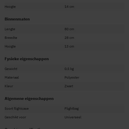
1x
BeamZ Partybar2
Hoogte
14 cm
1x
BeamZ Partybar3
Binnenmaten
Lengte
80 cm
Breedte
28 cm
Hoogte
13 cm
Fysieke eigenschappen
Gewicht
0,5 kg
Materiaal
Polyester
Kleur
Zwart
Algemene eigenschappen
Soort flightcase
Flightbag
Geschikt voor
Universeel