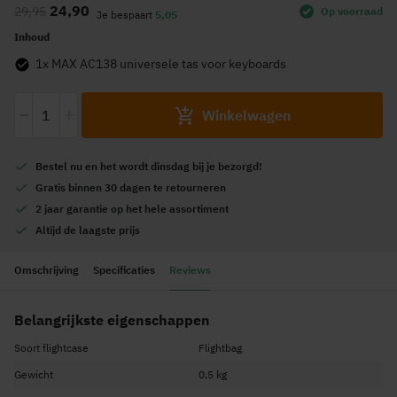
24,90
29,95
Op voorraad
het
Je bespaart
5,05
begin
Inhoud
van
1x MAX AC138 universele tas voor keyboards
de
afbeeldingen-
-
+
Winkelwagen
gallerij
Bestel nu en het wordt
dinsdag
bij je bezorgd!
Gratis
binnen 30 dagen te retourneren
2 jaar garantie
op het hele assortiment
Altijd de
laagste prijs
Omschrijving
Specificaties
Reviews
Belangrijkste eigenschappen
Soort flightcase
Flightbag
Gewicht
0,5 kg