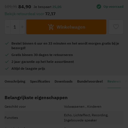
naar
84,90
109,95
Op voorraad
Je bespaart
25,05
het
Bekijk retourdeal voor
72,17
begin
van
-
+
Winkelwagen
de
afbeeldingen-
gallerij
Bestel
binnen 6 uur en 33 minuten
en het wordt
morgen gratis
bij je
bezorgd!
Gratis
binnen 30 dagen te retourneren
2 jaar garantie
op het hele assortiment
Altijd de
laagste prijs
Omschrijving
Specificaties
Downloads
Bundelvoordeel
Reviews
G
Belangrijkste eigenschappen
Geschikt voor
Volwassenen , Kinderen
Echo, Lichteffect, Recording,
Functies
Ingebouwde speaker