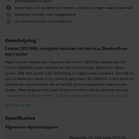
professionelere klank.
De set kan ook op batterijen werken, zo kan je zingen waar je maar wilt.
Batterijen worden niet meegeleverd.
De microfoons zijn niet draadloos.
Omschrijving
Fenton SBS30W, complete karaoke set met o.a. Bluetooth en
mp3 speler
Maak van een feestje een feest met de Fenton SBS30W karaoke set. De
Fenton SBS30W is een karaoke set met 2 microfoons, Bluetooth, CD+G
speler, USB mp3 speler, LED verlichting en ingebouwde speakers. Doordat hij
ook op batterijen werkt is hij overal te gebruiken. De SBS30W is een perfecte
karaoke set voor kinderen die er heerlijk op hun slaapkamer mee kunnen
zingen. Maar vergis je niet, want hij kan ook zeker wel als karaoke set voor
volwassenen ingezet worden, succes is gegarandeerd voor zowel jong als
oud! De ingebouwde LED verlichting zorgt ervoor dat je direct in de spotlights
Lees verder
staat en dat de sfeer er bij elk feest goed in zit.
Karaoke set met Bluetooth
Specificaties
Door de ingebouwde Bluetooth is het mogelijk om een draadloze verbinding
Algemene eigenschappen
vanaf een telefoon of tablet te maken. Hierdoor gaat er werkelijk een wereld
voor je open want op YouTube staan enorm veel karaokenummers. Zoek je
Bluetooth, CD, USB stick, MP3 CD,