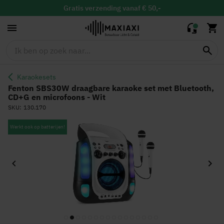
karaoke set met
109,95
84,90
Bluetooth, CD+G
Gratis
verzending vanaf € 50,-
en microfoons -
Gratis
binnen 30 dagen ruilen & retour
Wit
Altijd de
laagste prijs
Karaokesets
Fenton SBS30W draagbare karaoke set met Bluetooth,
CD+G en microfoons - Wit
SKU
130.170
Ga
Werkt ook op batterijen!
naar
het
einde
van
de
afbeeldingen-
gallerij
Ga