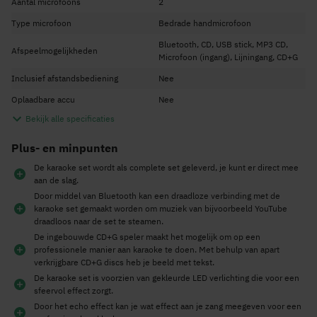
Aantal microfoons
2
Type microfoon
Bedrade handmicrofoon
Bluetooth, CD, USB stick, MP3 CD,
Afspeelmogelijkheden
Microfoon (ingang), Lijningang, CD+G
Inclusief afstandsbediening
Nee
Oplaadbare accu
Nee
Bekijk alle specificaties
Plus- en minpunten
De karaoke set wordt als complete set geleverd, je kunt er direct mee
aan de slag.
Door middel van Bluetooth kan een draadloze verbinding met de
karaoke set gemaakt worden om muziek van bijvoorbeeld YouTube
draadloos naar de set te steamen.
De ingebouwde CD+G speler maakt het mogelijk om op een
professionele manier aan karaoke te doen. Met behulp van apart
verkrijgbare CD+G discs heb je beeld met tekst.
De karaoke set is voorzien van gekleurde LED verlichting die voor een
sfeervol effect zorgt.
Door het echo effect kan je wat effect aan je zang meegeven voor een