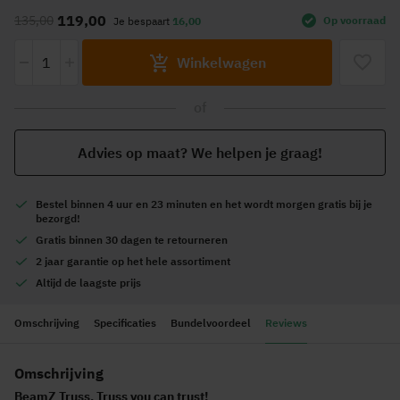
naar
119,00
135,00
Op voorraad
Je bespaart
16,00
het
begin
-
+
Winkelwagen
van
de
of
afbeeldingen-
gallerij
Advies op maat? We helpen je graag!
Bestel
binnen 4 uur en 23 minuten
en het wordt
morgen gratis
bij je
bezorgd!
Gratis
binnen 30 dagen te retourneren
2 jaar garantie
op het hele assortiment
Altijd de
laagste prijs
Omschrijving
Specificaties
Bundelvoordeel
Reviews
Omschrijving
BeamZ Truss, Truss you can trust!