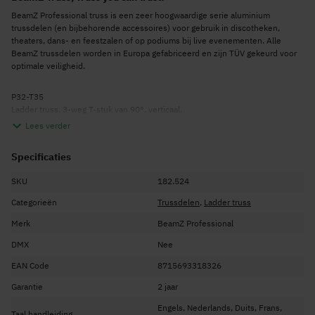
BeamZ Professional truss is een zeer hoogwaardige serie aluminium
trussdelen (en bijbehorende accessoires) voor gebruik in discotheken,
theaters, dans- en feestzalen of op podiums bij live evenementen. Alle
BeamZ trussdelen worden in Europa gefabriceerd en zijn TÜV gekeurd voor
optimale veiligheid.
P32-T35
Ladder truss, 3-weg T-stuk van 90°, verticaal.
Lees verder
Kenmerken
Specificaties
Aluminium driehoek truss
Snel en eenvoudig te assembleren
SKU
182.524
Lichtgewicht
Categorieën
Trussdelen
,
Ladder truss
Exclusief P32 koppelsysteem
Merk
BeamZ Professional
Gefabriceerd in Europa
DMX
Nee
TÜV-gecertificeerd
EAN Code
8715693318326
Specificaties
Garantie
Lengte: 50cm
2 jaar
Hoofdbuizen: 50 x 2mm
Engels, Nederlands, Duits, Frans,
Taal handleiding