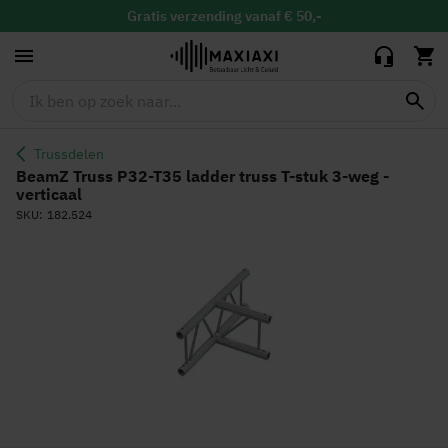
truss T-stuk 3-
weg - verticaal
Gratis
binnen 30 dagen ruilen & retour
Altijd de
laagste prijs
Trussdelen
BeamZ Truss P32-T35 ladder truss T-stuk 3-weg -
verticaal
SKU
182.524
Ga
naar
het
einde
van
de
afbeeldingen-
gallerij
Ga