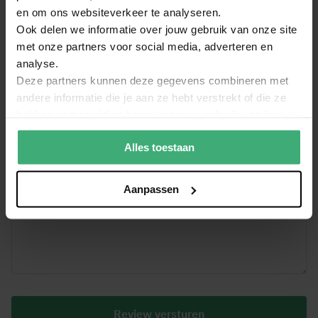
verticaal
en om ons websiteverkeer te analyseren.
Ook delen we informatie over jouw gebruik van onze site
met onze partners voor social media, adverteren en
Algemene score
analyse.
1
2
3
4
5
Je naam
Deze partners kunnen deze gegevens combineren met
star
stars
stars
stars
stars
andere informatie die je aan ze hebt verstrekt of die ze
hebben verzameld op basis van jouw gebruik van hun
Titel van je review
services.
Alles toestaan
Review
Aanpassen
Review versturen