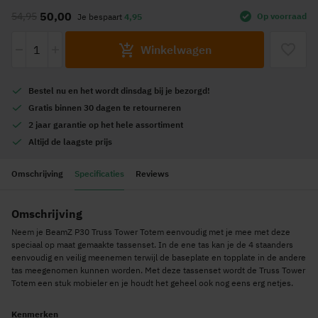
naar
50,00
54,95
Op voorraad
Je bespaart
4,95
het
begin
-
+
Winkelwagen
van
de
afbeeldingen-
Bestel nu en het wordt
dinsdag
bij je bezorgd!
gallerij
Gratis
binnen 30 dagen te retourneren
2 jaar garantie
op het hele assortiment
Altijd de
laagste prijs
Omschrijving
Specificaties
Reviews
Omschrijving
Neem je BeamZ P30 Truss Tower Totem eenvoudig met je mee met deze
speciaal op maat gemaakte tassenset. In de ene tas kan je de 4 staanders
eenvoudig en veilig meenemen terwijl de baseplate en topplate in de andere
tas meegenomen kunnen worden. Met deze tassenset wordt de Truss Tower
Totem een stuk mobieler en je houdt het geheel ook nog eens erg netjes.
Kenmerken