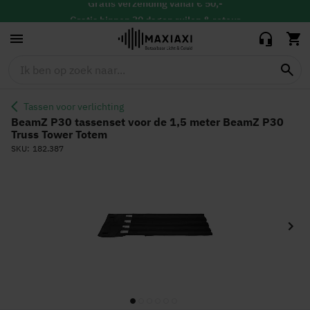
1,5 meter BeamZ
54,95
50,00
P30 Truss Tower
Gratis
binnen 30 dagen ruilen & retour
Totem
Vandaag besteld, maandag in huis
Tassen voor verlichting
BeamZ P30 tassenset voor de 1,5 meter BeamZ P30
Truss Tower Totem
SKU
182.387
Ga
naar
het
einde
van
de
afbeeldingen-
gallerij
Ga