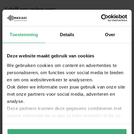
Schrijf een review over:
BeamZ P30 tassenset voor de 1,5 meter BeamZ P30
Truss Tower Totem
Toestemming
Details
Over
Algemene score
1
2
3
4
5
Je naam
star
stars
stars
stars
stars
Deze website maakt gebruik van cookies
We gebruiken cookies om content en advertenties te
personaliseren, om functies voor social media te bieden
Titel van je review
en om ons websiteverkeer te analyseren.
Ook delen we informatie over jouw gebruik van onze site
met onze partners voor social media, adverteren en
Review
analyse.
Deze partners kunnen deze gegevens combineren met
andere informatie die je aan ze hebt verstrekt of die ze
hebben verzameld op basis van jouw gebruik van hun
services.