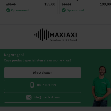
155,00
199,00
179,95
234,95
Op voorraad
Op voorraad
Nog vragen?
Onze
product specialisten
staan voor je klaar!
Direct chatten
085 1051 929
info@maxiaxi.com