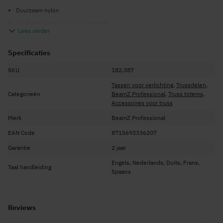
Duurzaam nylon
Zorgt voor gemakkelijker transport
Lees verder
Beschermt u Tower systeem tegen stoten en krassen
Geschikt voor de
1,5 meter P30 Truss Tower Totem
Specificaties
SKU
182.387
Tassen voor verlichting
,
Trussdelen
,
Categorieën
BeamZ Professional
,
Truss totems
,
Accessoires voor truss
Merk
BeamZ Professional
EAN Code
8715693336207
Garantie
2 jaar
Engels, Nederlands, Duits, Frans,
Taal handleiding
Spaans
Reviews