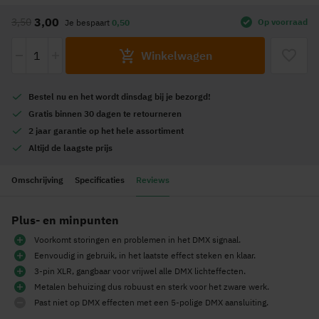
naar
3,00
3,50
Op voorraad
Je bespaart
0,50
het
begin
-
+
Winkelwagen
van
de
afbeeldingen-
Bestel nu en het wordt
dinsdag
bij je bezorgd!
gallerij
Gratis
binnen 30 dagen te retourneren
2 jaar garantie
op het hele assortiment
Altijd de
laagste prijs
Omschrijving
Specificaties
Reviews
Plus- en minpunten
Voorkomt storingen en problemen in het DMX signaal.
Eenvoudig in gebruik, in het laatste effect steken en klaar.
3-pin XLR, gangbaar voor vrijwel alle DMX lichteffecten.
Metalen behuizing dus robuust en sterk voor het zware werk.
Past niet op DMX effecten met een 5-polige DMX aansluiting.