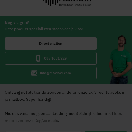
Nog vragen?
Onze
product specialisten
staan voor je klaar!
Direct chatten
085 1051 929
info@maxiaxi.com
Ontvang net als tienduizenden anderen onze axi's rechtstreeks in
je mailbox. Super handig!
Mis dus vanaf nu geen aanbieding meer! Schrijf je hier in of
lees
meer over onze DagAxi mails
.