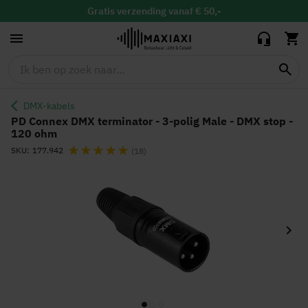
Male - DMX stop -
120 ohm
Gratis
verzending vanaf € 50,-
Gratis
binnen 30 dagen ruilen & retour
Vandaag besteld, maandag in huis
DMX-kabels
PD Connex DMX terminator - 3-polig Male - DMX stop -
120 ohm
Waardering:
SKU
177.942
(18)
Ga
naar
het
einde
van
de
afbeeldingen-
gallerij
Ga