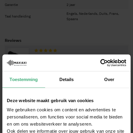
Garantie
2 jaar
Engels, Nederlands, Duits, Frans,
Taal handleiding
Spaans
Reviews
Waardering:
9.9
/10
(18)
Schrijf zelf een review
Toestemming
Details
Over
Zo als het hoort te zijn
Door
Corstiaan Groen
op
07-06-2026
100%
Deze website maakt gebruik van cookies
Geverifiëerde koper
Zo als het hoort te zijn, scherp geprijsd.
We gebruiken cookies om content en advertenties te
Geschreven bij
PD Connex DMX terminator - 3-polig Male -
personaliseren, om functies voor social media te bieden
DMX stop - 120 ohm
en om ons websiteverkeer te analyseren.
Ook delen we informatie over jouw gebruik van onze site