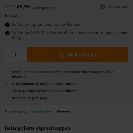
naar
49,90
52,85
Op voorraad
het
Je bespaart
2,95
begin
Inhoud
van
2x Vonyx Tophat Luidspreker Plateau
de
1x Vonyx WMS-02 set verstelbare speaker muurbeugels - max.
afbeeldingen-
25kg
gallerij
-
+
Winkelwagen
Bestel
binnen 4 uur en 34 minuten
en het wordt
morgen
bij je
bezorgd!
Gratis
binnen 30 dagen te retourneren
2 jaar garantie
op het hele assortiment
Altijd de
laagste prijs
Omschrijving
Specificaties
Reviews
Belangrijkste eigenschappen