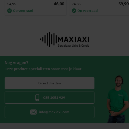
46,00
59,90
54,95
74,85
Op voorraad
Op voorraad
Nog vragen?
Onze
product specialisten
staan voor je klaar!
Direct chatten
085 1051 929
info@maxiaxi.com