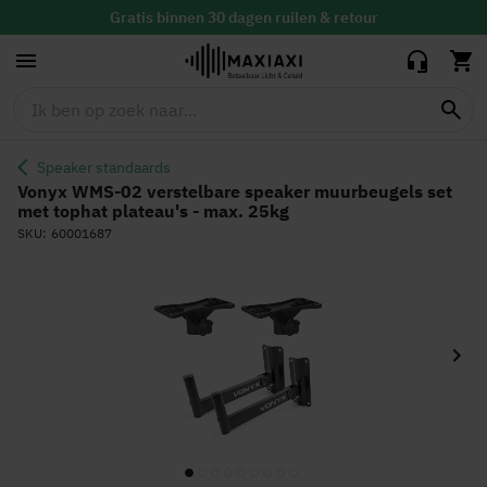
speaker
muurbeugels set
Gratis
binnen 30 dagen ruilen & retour
52,85
49,90
met tophat
Altijd de
laagste prijs
plateau's - max.
25kg
Speaker standaards
Vonyx WMS-02 verstelbare speaker muurbeugels set
met tophat plateau's - max. 25kg
SKU
60001687
Ga
naar
het
einde
van
de
afbeeldingen-
gallerij
Ga