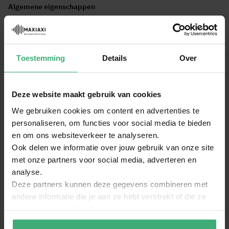
Algemene eigenschappen
Type standaard
Muurbeugel
Overige eigenschappen
Toestemming
Details
Over
Merk
Vonyx
SKU
60001687
Deze website maakt gebruik van cookies
EAN Code
8720105716850
Bekijk alle specificaties
We gebruiken cookies om content en advertenties te
Garantie
2 jaar
Dit zit er in deze set:
personaliseren, om functies voor social media te bieden
Engels, Nederlands, Duits, Frans,
Taal handleiding
en om ons websiteverkeer te analyseren.
Spaans
Vonyx Tophat Luidspreker Plateau
Ook delen we informatie over jouw gebruik van onze site
met onze partners voor social media, adverteren en
analyse.
Vonyx WMS-02 set verstelbare speaker
muurbeugels - max. 25kg
Deze partners kunnen deze gegevens combineren met
andere informatie die je aan ze hebt verstrekt of die ze
hebben verzameld op basis van jouw gebruik van hun
Reviews
services.