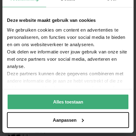
Taal handleiding
Spaans
Handleiding_Vonyx_WM552B_duoset_microfoon_UHF_179.204
(514.85 kB)
Deze website maakt gebruik van cookies
We gebruiken cookies om content en advertenties te
Bundel voordeel
personaliseren, om functies voor social media te bieden
en om ons websiteverkeer te analyseren.
Korting op batterijen!
Ook delen we informatie over jouw gebruik van onze site
met onze partners voor social media, adverteren en
analyse.
Deze partners kunnen deze gegevens combineren met
andere informatie die je aan ze hebt verstrekt of die ze
hebben verzameld op basis van jouw gebruik van hun
10% korting op de accessoire
85,89
85,29
services.
Alles toestaan
Reviews
Aanpassen
Waardering:
10
/10