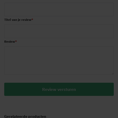
star
stars
stars
stars
stars
Titel van je review
Review
Review versturen
Gerelateerde producten