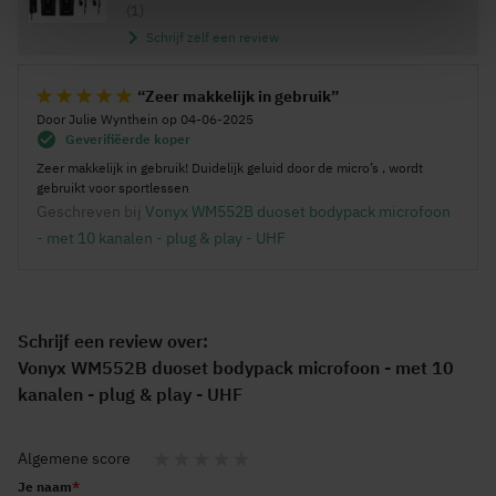
(1)
Schrijf zelf een review
Zeer makkelijk in gebruik
Door
Julie Wynthein
op
04-06-2025
100%
Geverifiëerde koper
Zeer makkelijk in gebruik! Duidelijk geluid door de micro’s , wordt
gebruikt voor sportlessen
Geschreven bij
Vonyx WM552B duoset bodypack microfoon
- met 10 kanalen - plug & play - UHF
Schrijf een review over:
Vonyx WM552B duoset bodypack microfoon - met 10
kanalen - plug & play - UHF
Algemene score
1
2
3
4
5
Je naam