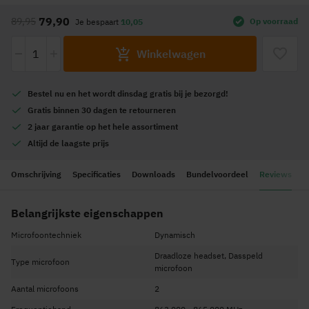
naar
79,90
89,95
Op voorraad
Je bespaart
10,05
het
begin
-
+
Winkelwagen
van
de
afbeeldingen-
Bestel nu en het wordt
dinsdag gratis
bij je bezorgd!
gallerij
Gratis
binnen 30 dagen te retourneren
2 jaar garantie
op het hele assortiment
Altijd de
laagste prijs
Omschrijving
Specificaties
Downloads
Bundelvoordeel
Reviews
Belangrijkste eigenschappen
Microfoontechniek
Dynamisch
Draadloze headset, Dasspeld
Type microfoon
microfoon
Aantal microfoons
2