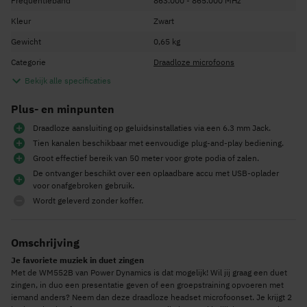
Frequentieband
863.000 - 865.000 MHz
Kleur
Zwart
Gewicht
0,65 kg
Categorie
Draadloze microfoons
Bekijk alle specificaties
Plus- en minpunten
Draadloze aansluiting op geluidsinstallaties via een 6.3 mm Jack.
Tien kanalen beschikbaar met eenvoudige plug-and-play bediening.
Groot effectief bereik van 50 meter voor grote podia of zalen.
De ontvanger beschikt over een oplaadbare accu met USB-oplader
voor onafgebroken gebruik.
Wordt geleverd zonder koffer.
Omschrijving
Je favoriete muziek in duet zingen
Met de WM552B van Power Dynamics is dat mogelijk! Wil jij graag een duet
zingen, in duo een presentatie geven of een groepstraining opvoeren met
iemand anders? Neem dan deze draadloze headset microfoonset. Je krijgt 2