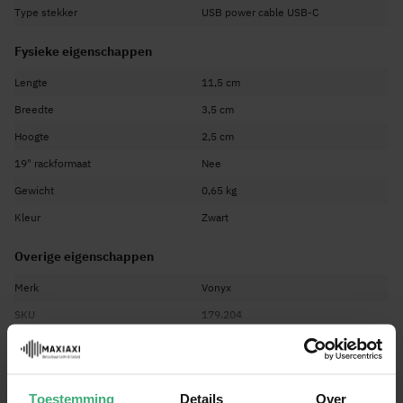
Type stekker
USB power cable USB-C
Fysieke eigenschappen
Lengte
11,5 cm
Breedte
3,5 cm
Hoogte
2,5 cm
19" rackformaat
Nee
Gewicht
0,65 kg
Kleur
Zwart
Overige eigenschappen
Merk
Vonyx
SKU
179.204
EAN Code
8715693345940
Bekijk alle specificaties
Garantie
2 jaar
Engels, Nederlands, Duits, Frans,
Toestemming
Details
Over