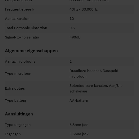
Dit product bevat 2 draadloze bodypacks, 2 microfoons die je daar op aan
Frequentiebereik
40Hz - 80.000Hz
kan sluiten en de ontvanger
Aantal kanalen
10
Digitaal display met in te stellen frequenties (multi channel)
Total Harmonic Distortion
UHF-band: 863 - 865 MHz
0,5
Effectief bereik: tot 50m
Signal-to-noise ratio
>90dB
Betrouwbare storingsvrije prestatie
Algemene eigenschappen
Inclusief akoestisch popfilter
Ontvanger met oplaadbare accu (inclusief)
Aantal microfoons
2
Bodypack werkt op batterijen (2x 1,5 V.)
Draadloze headset, Dasspeld
Type microfoon
microfoon
Selecteerbare kanalen, Aan/Uit-
Extra opties
schakelaar
Type batterij
AA-batterij
Aansluitingen
Type uitgangen
6.3mm jack
Ingangen
3.5mm jack