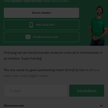
Onze
product specialisten
staan voor je klaar!
Direct chatten
085 1051 929
info@maxiaxi.com
Ontvang net als tienduizenden anderen onze axi's rechtstreeks in
je mailbox. Super handig!
Mis dus vanaf nu geen aanbieding meer! Schrijf je hier in of
lees
meer over onze DagAxi mails
.
Inschrijven
Klantenservice