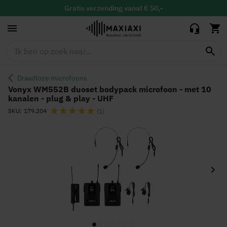
microfoon - met
89,95
79,90
10 kanalen - plug
Gratis
verzending vanaf € 50,-
& play - UHF
Gratis
binnen 30 dagen ruilen & retour
Vandaag besteld, maandag in huis
Draadloze microfoons
Vonyx WM552B duoset bodypack microfoon - met 10
kanalen - plug & play - UHF
Waardering:
SKU
179.204
(1)
Ga
naar
het
einde
van
de
afbeeldingen-
gallerij
Ga