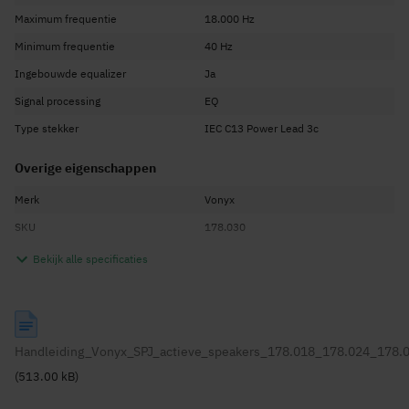
Maximum frequentie
18.000 Hz
Minimum frequentie
40 Hz
Ingebouwde equalizer
Ja
Signal processing
EQ
Type stekker
IEC C13 Power Lead 3c
Overige eigenschappen
Merk
Vonyx
SKU
178.030
EAN Code
8715693262797
Bekijk alle specificaties
Garantie
2 jaar
Engels, Nederlands, Duits, Frans,
Taal handleiding
Spaans
Handleiding_Vonyx_SPJ_actieve_speakers_178.018_178.024_178.
(513.00 kB)