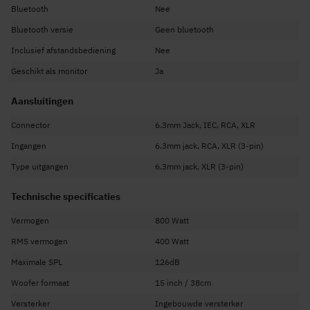
Bluetooth
Nee
Speaker met ingebouwde versterker, plug and play
Lijn ingang voor het aansluiten van bijvoorbeeld CD / DVD speler, mp3
Bluetooth versie
Geen bluetooth
speler, controller, mixer
Inclusief afstandsbediening
Nee
Stevige stoot- en slagvaste kunststof ABS behuizing met tophat voor
Geschikt als monitor
eenvoudige plaatsing op statief of muursteun
Ja
Microfoon ingang voor het aansluiten van een microfoon.
Aansluitingen
Specificaties
Connector
6.3mm Jack, IEC, RCA, XLR
Vermogen 400 Watt (piekvermogen 800 Watt)
Ingangen
6.3mm jack, RCA, XLR (3-pin)
Frequentiebereik 40Hz - 18kHz
Type uitgangen
6.3mm jack, XLR (3-pin)
SPL max 126dB
Woofer 15" (38cm)
Technische specificaties
High compression dynamische tweeter
Vermogen
800 Watt
Aansluitspanning 220-240AC/50Hz
RMS vermogen
400 Watt
Afmetingen en gewicht
Maximale SPL
126dB
Afmetingen 35 x 40 x 70cm
Woofer formaat
15 inch / 38cm
Gewicht ca. 17kg
Versterker
Ingebouwde versterker