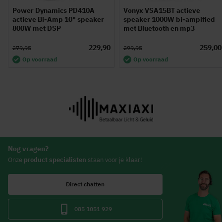
Power Dynamics PD410A
Vonyx VSA15BT actieve
actieve Bi-Amp 10" speaker
speaker 1000W bi-ampified
800W met DSP
met Bluetooth en mp3
229,90
259,00
279,95
299,95
Op voorraad
Op voorraad
Nog vragen?
Onze
product specialisten
staan voor je klaar!
Direct chatten
085 1051 929