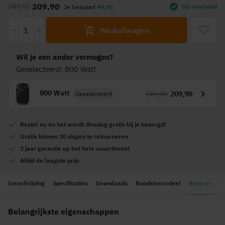
209,90
249,95
Op voorraad
Je bespaart
40,05
het
begin
-
+
Winkelwagen
van
de
afbeeldingen-
Wil je een ander vermogen?
gallerij
Geselecteerd: 800 Watt
800 Watt
249,95
209,90
Geselecteerd
Bestel nu en het wordt
dinsdag gratis
bij je bezorgd!
Gratis
binnen 30 dagen te retourneren
2 jaar garantie
op het hele assortiment
Altijd de
laagste prijs
Omschrijving
Specificaties
Downloads
Bundelvoordeel
Reviews
G
Belangrijkste eigenschappen