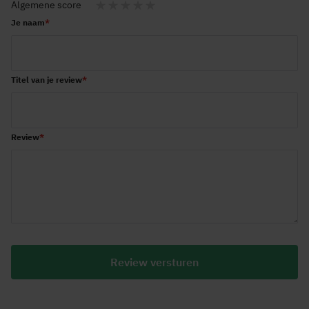
Algemene score
1
2
3
4
5
Je naam
star
stars
stars
stars
stars
Titel van je review
Review
Review versturen