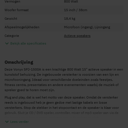
Vermogen
800 Watt
Woofer formaat
15 inch / 38cm
Gewicht
18,4 kg
Afspeelmogelijkheden
Microfoon (ingang), Lijningang
Categorie
Actieve speakers
Bekijk alle specificaties
Omschrijving
Deze Vonyx SPJ-1500A is een krachtige 800 Watt 15" actieve speaker in een
kunststof behuizing. De ingebouwde versterker is voorzien van een lijn en
microfooningang. Ideaal voor verschillende doeleinden zoals feestjes,
fitness centra, presentaties en andere evenementen waarbij de muziek of
spreker goed te horen moet zijn.
Plug and play, dat is wel het motto van deze speaker. Omdat de versterker
reeds is ingebouwd heb je geen gedoe met lastige kabels en losse
versterkers. Stop de stekker in het stopcontact en de speaker is klaar voor
gebruik. Sluit je CD / DVD speler, controller, mixer of mp3 speler aan via de
lijn ingang en je kan meteen genieten van je favoriete muziek.
Lees verder
De krachtige 800 Watt versterker zorgt er samen met de 15” mid-low woofer