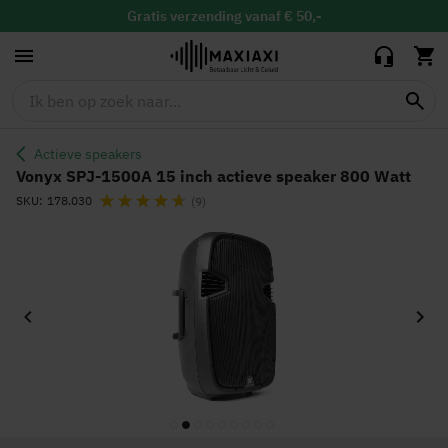
actieve speaker
800 Watt
Gratis
verzending vanaf € 50,-
Gratis
binnen 30 dagen ruilen & retour
Vandaag besteld, maandag in huis
Actieve speakers
Vonyx SPJ-1500A 15 inch actieve speaker 800 Watt
Waardering:
SKU
178.030
(9)
Ga
naar
het
einde
van
de
afbeeldingen-
gallerij
Ga
naar