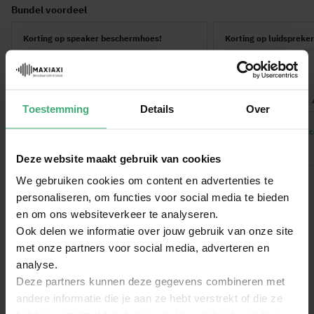
Bundel voordeel
Korting op speaker beschermhoes!
Korting op luidspreke
Toestemming
Details
Over
10% korting op de accessoire
10% korting op de acc
228,90
227,00
234,90
232,40
Deze website maakt gebruik van cookies
We gebruiken cookies om content en advertenties te
Reviews
personaliseren, om functies voor social media te bieden
en om ons websiteverkeer te analyseren.
Waardering:
9.1
/10
Ook delen we informatie over jouw gebruik van onze site
met onze partners voor social media, adverteren en
(9)
analyse.
Schrijf zelf een review
Deze partners kunnen deze gegevens combineren met
andere informatie die je aan ze hebt verstrekt of die ze
prima voor veel doeleinden in te…