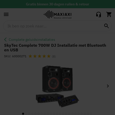
Installatie met
381,30
319,00
Bluetooth en
Gratis
binnen 30 dagen ruilen & retour
USB
Altijd de
laagste prijs
Complete geluidsinstallaties
SkyTec Complete 700W DJ Installatie met Bluetooth
en USB
Waardering:
SKU
60000271
(8)
Ga
naar
het
einde
van
de
afbeeldingen-
gallerij
Ga