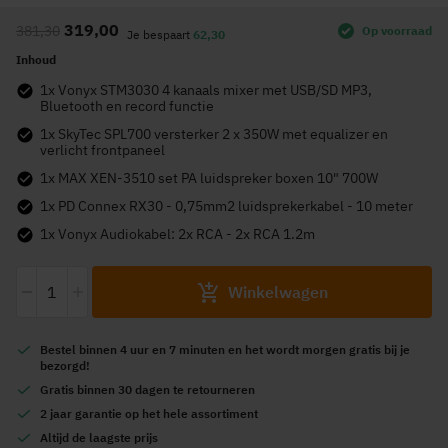
naar
319,00
381,30
Op voorraad
het
Je bespaart
62,30
begin
Inhoud
van
1x Vonyx STM3030 4 kanaals mixer met USB/SD MP3,
de
Bluetooth en record functie
afbeeldingen-
1x SkyTec SPL700 versterker 2 x 350W met equalizer en
verlicht frontpaneel
gallerij
1x MAX XEN-3510 set PA luidspreker boxen 10" 700W
1x PD Connex RX30 - 0,75mm2 luidsprekerkabel - 10 meter
1x Vonyx Audiokabel: 2x RCA - 2x RCA 1.2m
-
+
Winkelwagen
Bestel
binnen 4 uur en 7 minuten
en het wordt
morgen gratis
bij je
bezorgd!
Gratis
binnen 30 dagen te retourneren
2 jaar garantie
op het hele assortiment
Altijd de
laagste prijs