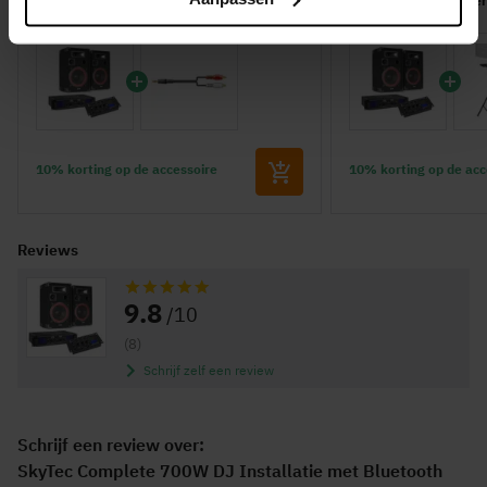
Korting op RCA / mini jack 3.5mm kabel
Korting op luidspreke
van 1.5 meter!
plateau's!
10% korting op de accessoire
10% korting op de acc
Reviews
Waardering:
9.8
/10
(8)
Schrijf zelf een review
Schrijf een review over:
SkyTec Complete 700W DJ Installatie met Bluetooth