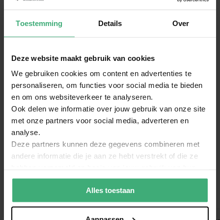
700W
PD Connex RX30 - 0,75mm2 luidsprekerkabel -
Toestemming
Details
Over
10 meter
Vonyx STM3030 4 kanaals mixer met USB/SD
Deze website maakt gebruik van cookies
MP3, Bluetooth en record functie
We gebruiken cookies om content en advertenties te
personaliseren, om functies voor social media te bieden
SkyTec SPL700 versterker 2 x 350W met
equalizer en verlicht frontpaneel
en om ons websiteverkeer te analyseren.
Ook delen we informatie over jouw gebruik van onze site
met onze partners voor social media, adverteren en
Handleiding - MAX XEN-3510 set PA luidspreker boxen 10"
analyse.
700W
(410.29 kB)
Deze partners kunnen deze gegevens combineren met
andere informatie die je aan ze hebt verstrekt of die ze
Handleiding - Vonyx STM3030 4 kanaals mixer met USB/SD
hebben verzameld op basis van jouw gebruik van hun
MP3, Bluetooth en record functie
(645.06 kB)
services.
Alles toestaan
Bundel voordeel
Aanpassen