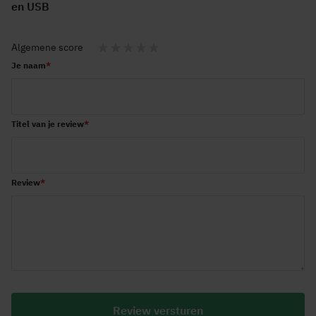
en USB
Algemene score
1
2
3
4
5
Je naam
star
stars
stars
stars
stars
Titel van je review
Review
Review versturen