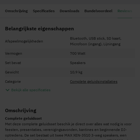
Omschrijving
Specificaties
Downloads
Bundelvoordeel
Reviews
Belangrijkste eigenschappen
Bluetooth, USB stick, SD kaart,
Afspeelmogelijkheden
Microfoon (ingang), Lijningang
Vermogen
700 Watt
Set bevat
Speakers
Gewicht
10,9 kg
Categorie
Complete geluidsinstallaties
Bekijk alle specificaties
Omschrijving
Complete geluidsset
Met deze complete geluidsset beschik je direct over alles wat nodig is voor
feesten, presentaties, verenigingsavonden, kantines en beginnende DJ-
optredens. De set bestaat uit twee MAX XEN-3510 3-weg speakers, een