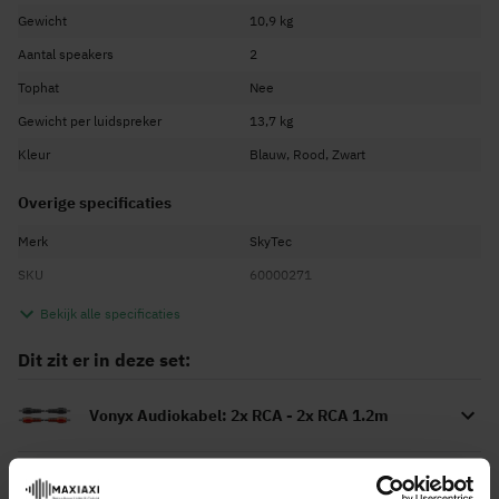
Gewicht
10,9 kg
Aantal speakers
2
Tophat
Nee
Gewicht per luidspreker
13,7 kg
Kleur
Blauw, Rood, Zwart
Overige specificaties
Merk
SkyTec
SKU
60000271
EAN Code
8720105703300
Bekijk alle specificaties
Garantie
2 jaar
Dit zit er in deze set:
Engels, Nederlands, Duits, Frans,
Taal handleiding
Spaans
Vonyx Audiokabel: 2x RCA - 2x RCA 1.2m
MAX XEN-3510 set PA luidspreker boxen 10"