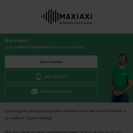
Nog vragen?
Onze
product specialisten
staan voor je klaar!
Direct chatten
085 1051 929
info@maxiaxi.com
Ontvang net als tienduizenden anderen onze axi's rechtstreeks in
je mailbox. Super handig!
Mis dus vanaf nu geen aanbieding meer! Schrijf je hier in of
lees