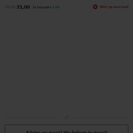
naar
31,00
35,00
Niet op voorraad
Je bespaart
4,00
het
begin
van
de
afbeeldingen-
gallerij
of
Advies op maat? We helpen je graag!