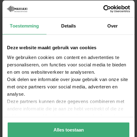
Specificaties
4x M10 sluitring
SKU
182.127
4x Moer M10
Gegalvaniseerd staal
Categorieën
Toestemming
Details
Over
Gefabriceerd in Europa
Merk
Power Dynamics
EAN Code
8715693308648
Deze website maakt gebruik van cookies
Garantie
2 jaar
We gebruiken cookies om content en advertenties te
Engels, Nederlands, Duits, Frans,
Taal handleiding
personaliseren, om functies voor social media te bieden
Spaans
en om ons websiteverkeer te analyseren.
Ook delen we informatie over jouw gebruik van onze site
met onze partners voor social media, adverteren en
Reviews
analyse.
Deze partners kunnen deze gegevens combineren met
Schrijf een review over:
andere informatie die je aan ze hebt verstrekt of die ze
Power Dynamics T-stuk bout voor bevestiging van o.a.
hebben verzameld op basis van jouw gebruik van hun
decor
services.
Alles toestaan