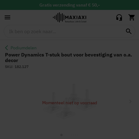
bevestiging van
Gratis
verzending vanaf € 50,-
o.a. decor
Gratis
binnen 30 dagen ruilen & retour
Altijd de
laagste prijs
Podiumdelen
Power Dynamics T-stuk bout voor bevestiging van o.a.
decor
SKU
182.127
Ga
naar
het
einde
Momenteel niet op voorraad
van
de
afbeeldingen-
gallerij
Ga