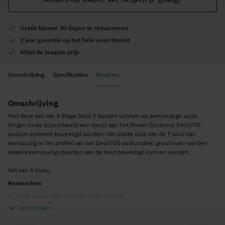
Gratis
binnen 30 dagen te retourneren
2 jaar garantie
op het hele assortiment
Altijd de
laagste prijs
Omschrijving
Specificaties
Reviews
Omschrijving
Met deze set van 4 Stage Deck T bouten kunnen op eenvoudige wijze
dingen zoals bijvoorbeeld een decor aan het Power Dynamics Deck750
podium systeem bevestigd worden. Het platte stuk van de T bout kan
eenvoudig in het profiel van het Deck750 podiumdeel geschoven worden
waarna eenvoudig objecten aan de bout bevestigd kunnen worden.
Set van 4 stuks.
Kenmerken
Glijdt eenvoudig in het Deck750 profiel
Lees verder
4x T-Bout M10
8x M10 ring