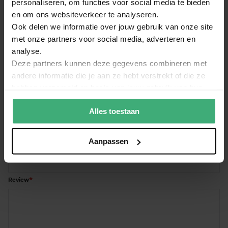
personaliseren, om functies voor social media te bieden
en om ons websiteverkeer te analyseren.
Ook delen we informatie over jouw gebruik van onze site
Schrijf een review over:
met onze partners voor social media, adverteren en
Power Dynamics PD928 kolom geluidsinstallatie met
analyse.
Bluetooth - 3200W
Deze partners kunnen deze gegevens combineren met
andere informatie die je aan ze hebt verstrekt of die ze
Algemene score
hebben verzameld op basis van jouw gebruik van hun
1
2
3
4
5
Je naam
services.
star
stars
stars
stars
stars
Alles toestaan
Titel van je review
Aanpassen
Review