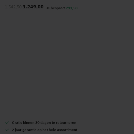
naar
1.249,00
1.542,50
het
Je bespaart
293,50
begin
van
de
afbeeldingen-
gallerij
Gratis
binnen 30 dagen te retourneren
2 jaar garantie
op het hele assortiment