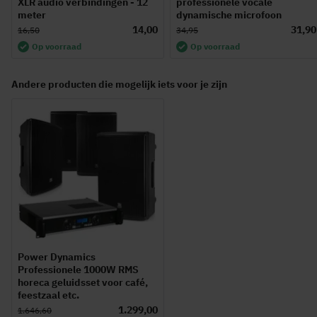
XLR audio verbindingen - 12
professionele vocale
meter
dynamische microfoon
14,00
31,90
16,50
34,95
Op voorraad
Op voorraad
Andere producten die mogelijk iets voor je zijn
Power Dynamics
Professionele 1000W RMS
horeca geluidsset voor café,
feestzaal etc.
1.299,00
1.646,60