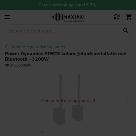
geluidsinstallatie
1.542,50
1.249,0
met Bluetooth -
Gratis
verzending vanaf € 50,-
3200W
Gratis
binnen 30 dagen ruilen & retour
Altijd de
laagste prijs
Complete geluidsinstallaties
Power Dynamics PD928 kolom geluidsinstallatie met
Bluetooth - 3200W
SKU
60000529
Ga
naar
het
einde
Momenteel niet op voorraad
van
de
afbeeldingen-
gallerij
Ga