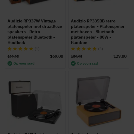
Audizio RP337W Vintage
Audizio RP335BB retro
platenspeler met draadloze
platenspeler - Platenspeler
speakers - Retro
met boxen - Bluetooth
platenspeler Bluetooth -
platenspeler - 80W -
Houtlook
Bamboe
Waardering:
Waardering:
(1)
(3)
100%
100%
169,00
129,00
199,95
159,95
Op voorraad
Op voorraad