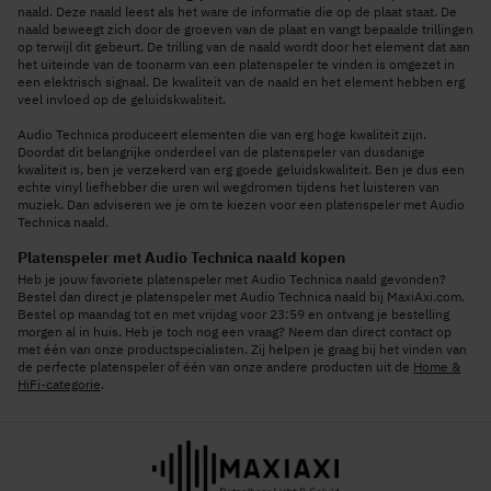
naald. Deze naald leest als het ware de informatie die op de plaat staat. De
naald beweegt zich door de groeven van de plaat en vangt bepaalde trillingen
op terwijl dit gebeurt. De trilling van de naald wordt door het element dat aan
het uiteinde van de toonarm van een platenspeler te vinden is omgezet in
een elektrisch signaal. De kwaliteit van de naald en het element hebben erg
veel invloed op de geluidskwaliteit.
Audio Technica produceert elementen die van erg hoge kwaliteit zijn.
Doordat dit belangrijke onderdeel van de platenspeler van dusdanige
kwaliteit is, ben je verzekerd van erg goede geluidskwaliteit. Ben je dus een
echte vinyl liefhebber die uren wil wegdromen tijdens het luisteren van
muziek. Dan adviseren we je om te kiezen voor een platenspeler met Audio
Technica naald.
Platenspeler met Audio Technica naald kopen
Heb je jouw favoriete platenspeler met Audio Technica naald gevonden?
Bestel dan direct je platenspeler met Audio Technica naald bij MaxiAxi.com.
Bestel op maandag tot en met vrijdag voor 23:59 en ontvang je bestelling
morgen al in huis. Heb je toch nog een vraag? Neem dan direct contact op
met één van onze productspecialisten. Zij helpen je graag bij het vinden van
de perfecte platenspeler of één van onze andere producten uit de
Home &
HiFi-categorie
.