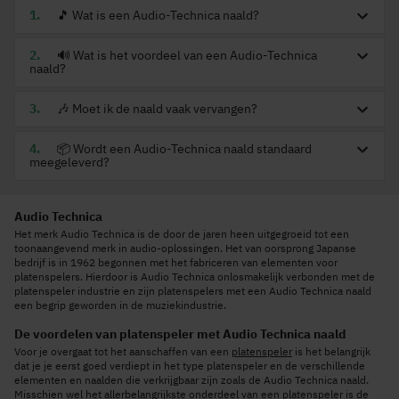
🎵 Wat is een Audio-Technica naald?
🔊 Wat is het voordeel van een Audio-Technica
naald?
🎶 Moet ik de naald vaak vervangen?
📦 Wordt een Audio-Technica naald standaard
meegeleverd?
Audio Technica
Het merk Audio Technica is de door de jaren heen uitgegroeid tot een
toonaangevend merk in audio-oplossingen. Het van oorsprong Japanse
bedrijf is in 1962 begonnen met het fabriceren van elementen voor
platenspelers. Hierdoor is Audio Technica onlosmakelijk verbonden met de
platenspeler industrie en zijn platenspelers met een Audio Technica naald
een begrip geworden in de muziekindustrie.
De voordelen van platenspeler met Audio Technica naald
Voor je overgaat tot het aanschaffen van een
platenspeler
is het belangrijk
dat je je eerst goed verdiept in het type platenspeler en de verschillende
elementen en naalden die verkrijgbaar zijn zoals de Audio Technica naald.
Misschien wel het allerbelangrijkste onderdeel van een platenspeler is de