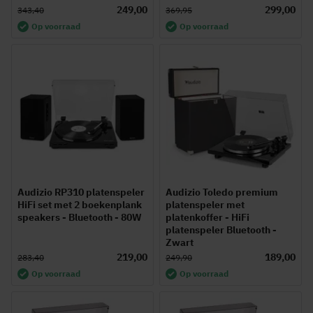
100%
249,00
299,00
343,40
369,95
Op voorraad
Op voorraad
Audizio RP310 platenspeler
Audizio Toledo premium
HiFi set met 2 boekenplank
platenspeler met
speakers - Bluetooth - 80W
platenkoffer - HiFi
platenspeler Bluetooth -
Zwart
219,00
189,00
283,40
249,90
Op voorraad
Op voorraad