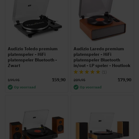
Audizio Toledo premium
Audizio Laredo premium
platenspeler - HiFi
platenspeler - HiFi
platenspeler Bluetooth -
platenspeler Bluetooth
Zwart
in/out - LP speler - Houtlook
Waardering:
(1)
100%
159,90
179,90
199,95
209,95
Op voorraad
Op voorraad