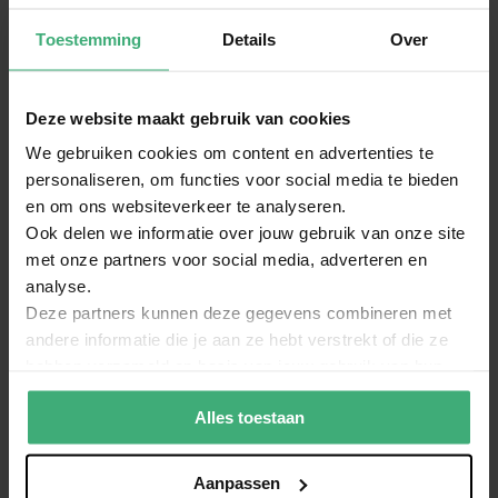
Vonyx DT3000 HiFi
Vonyx DT6000 DJ draaitafel
Toestemming
Details
Over
platenspeler - Ingebouwde
- Direct-drive platenspeler -
voorversterker - Audio
Met Audio Technica naald -
Technica cartridge - Zwart
Zwart
Waardering:
(1)
Deze website maakt gebruik van cookies
100%
229,00
299,00
279,95
369,95
We gebruiken cookies om content en advertenties te
Op voorraad
Op voorraad
personaliseren, om functies voor social media te bieden
en om ons websiteverkeer te analyseren.
Ook delen we informatie over jouw gebruik van onze site
met onze partners voor social media, adverteren en
analyse.
Deze partners kunnen deze gegevens combineren met
andere informatie die je aan ze hebt verstrekt of die ze
hebben verzameld op basis van jouw gebruik van hun
services.
Alles toestaan
Retourdeal - Vonyx DT6000
Audizio Laredo premium
DJ draaitafel - Direct-drive
platenspeler - HiFi
platenspeler - Met Audio
platenspeler Bluetooth
Aanpassen
Technica naald - Zwart
in/out - Met platenkoffer -