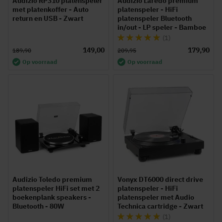
Audizio RP310 platenspeler
Audizio Laredo premium
met platenkoffer - Auto
platenspeler - HiFi
return en USB - Zwart
platenspeler Bluetooth
in/out - LP speler - Bamboe
Waardering:
(1)
100%
149,00
179,90
189,90
209,95
Op voorraad
Op voorraad
Audizio Toledo premium
Vonyx DT6000 direct drive
platenspeler HiFi set met 2
platenspeler - HiFi
boekenplank speakers -
platenspeler met Audio
Bluetooth - 80W
Technica cartridge - Zwart
Waardering:
(1)