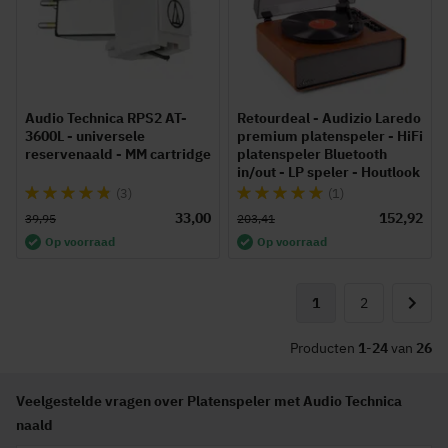
Audio Technica RPS2 AT-
Retourdeal - Audizio Laredo
3600L - universele
premium platenspeler - HiFi
reservenaald - MM cartridge
platenspeler Bluetooth
in/out - LP speler - Houtlook
Waardering:
Waardering:
(3)
(1)
93%
100%
33,00
152,92
39,95
203,41
Op voorraad
Op voorraad
Pagina
U lees momenteel p
Pagina
1
2
Pagina
Volgen
Producten
1
-
24
van
26
Veelgestelde vragen over Platenspeler met Audio Technica
naald