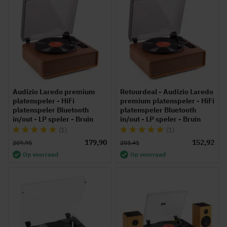
Audizio Laredo premium
Retourdeal - Audizio Laredo
platenspeler - HiFi
premium platenspeler - HiFi
platenspeler Bluetooth
platenspeler Bluetooth
in/out - LP speler - Bruin
in/out - LP speler - Bruin
Waardering:
Waardering:
(1)
(1)
100%
100%
179,90
152,92
209,95
203,41
Op voorraad
Op voorraad