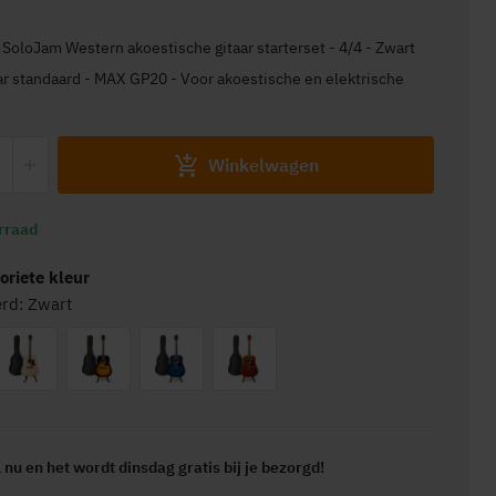
AX SoloJam Western akoestische gitaar starterset - 4/4 - Zwart
Winkelwagen
rraad
voriete kleur
erd: Zwart
l nu en het wordt
dinsdag gratis
bij je bezorgd!