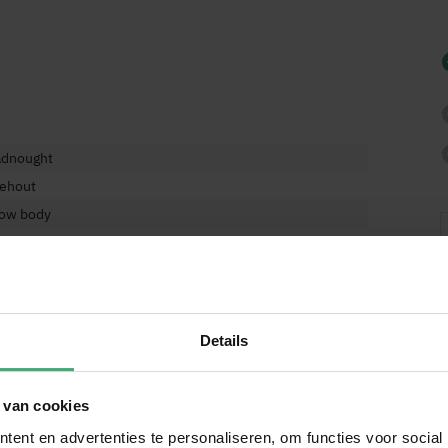
adnought
dehout
low body
rt
cm
Details
mm
 van cookies
ssander
ent en advertenties te personaliseren, om functies voor social