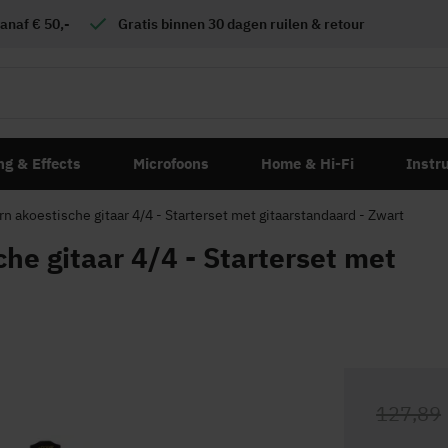
anaf € 50,-
Gratis
binnen 30 dagen ruilen & retour
ng & Effects
Microfoons
Home & Hi-Fi
Instr
akoestische gitaar 4/4 - Starterset met gitaarstandaard - Zwart
e gitaar 4/4 - Starterset met
127,89