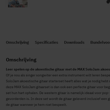
Ga
naar
het
Omschrijving
Specificaties
Downloads
Bundelvoo
begin
van
de
Omschrijving
afbeeldingen-
gallerij
Leer spelen op de akoestische gitaar met de MAX SoloJam akoest
Of je nou als singer songwiter een extra instrument wilt leren bespel
SoloJam akoestische gitaar starterset heeft alles wat je nodig hebt 
deze MAX SoloJam gitaarset is dan ook een perfecte gitaar voor be
set hun hart ophalen. De western gitaar is namelijk ideaal voor pop
gevorderden is. In deze set wordt de gitaar geleverd inclusief een 
de gitaar wanneer je hem niet bespeelt.