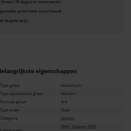
s
binnen 30 dagen te retourneren
 garantie
op het hele assortiment
 de
laagste prijs
Belangrijkste eigenschappen
Type gitaar
Akoestisch
Type akoestische gitaar
Western
Formaat gitaar
4/4
Type snaar
Staal
Categorie
Gitaren
MAX
,
Gitaren
,
MAX
Categorieën