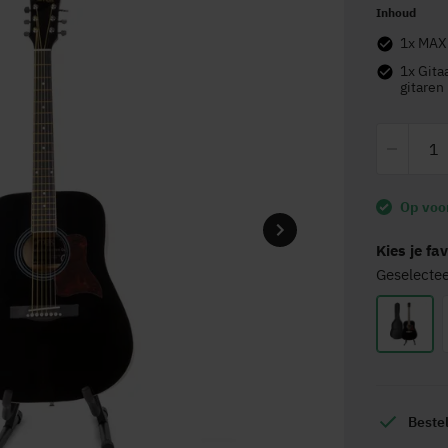
Inhoud
1x M
1x Gitaar standaard - MAX GP20 - Voor akoestische en elektrische
gitaren
Op voo
Kies je fa
Geselecte
Beste