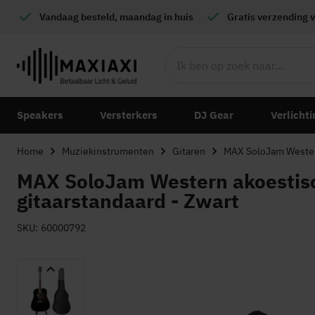
Vandaag besteld, maandag in huis
Gratis
verzending v
Speakers
Versterkers
DJ Gear
Verlichti
Home
Muziekinstrumenten
Gitaren
MAX SoloJam Western 
MAX SoloJam Western akoestisch
gitaarstandaard - Zwart
SKU
60000792
Ga
naar
het