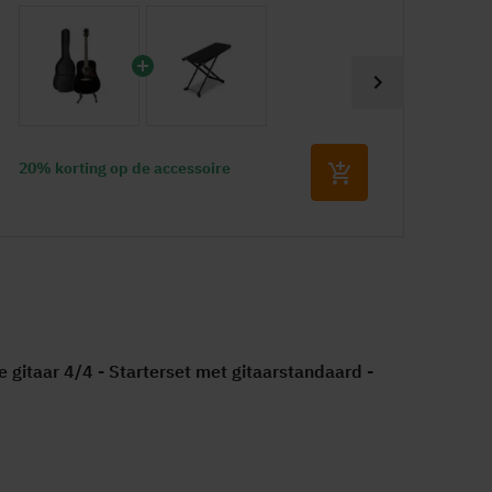
htshandig
,5 cm
cm
cm
20% korting op de accessoire
15%
ren
X
00792
0105707889
gitaar 4/4 - Starterset met gitaarstandaard -
ar
ls, Nederlands, Duits, Frans, Spaans