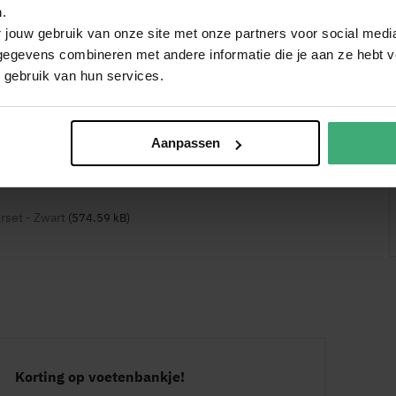
.
oorn
 jouw gebruik van onze site met onze partners voor social medi
+
egevens combineren met andere informatie die je aan ze hebt ve
set - 4/4 - Zwart
 gebruik van hun services.
bridge
 en elektrische gitaren
Aanpassen
rset - Zwart
(574.59 kB)
 van toepassing
(Leeftijd 13 tot 99 jaar)
arstandaard, Stemapparaat, Gitaartas, Plectrum,
uderband, Extra snaren
Korting op voetenbankje!
Kor