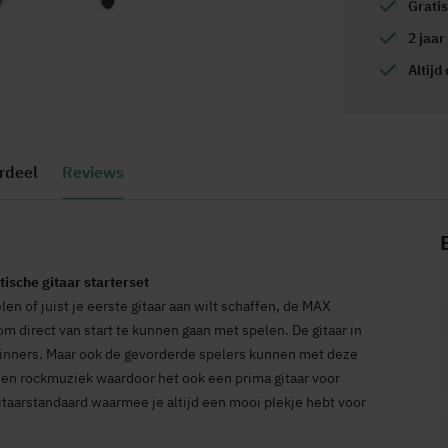
Grati
2 jaar
Altijd
rdeel
Reviews
ische gitaar starterset
en of juist je eerste gitaar aan wilt schaffen, de MAX
om direct van start te kunnen gaan met spelen. De gitaar in
ginners. Maar ook de gevorderde spelers kunnen met deze
- en rockmuziek waardoor het ook een prima gitaar voor
gitaarstandaard waarmee je altijd een mooi plekje hebt voor