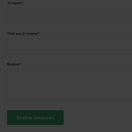
Je naam
star
stars
stars
stars
stars
Titel van je review
Review
Review versturen