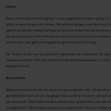
Gitaar
Deze zwarte akoestische gitaar is een zogeheten western gitaar. In 
stalen snaren langs zien komen. De western gitaar is perfect voor z
aparte versterker nodig hebt kun je het instrument overal bespelen
als op het podium (met behulp van een instrumentmicrofoon) gebruik
andere een veel gebruikt begeleidingsinstrument bij zang.
De "hollow body" van de SoloJam is gemaakt van lindehout. De hals
namelijk esdoorn. Met zijn verchroomde stemmechanieken is deze gi
dag kan komen!
Accessoires
Natuurlijk ontbreekt het bij deze set aan praktisch niks. Zo wordt e
gemakkelijke vervoer van de gitaar. Ook wordt je voorzien van een di
kan stemmen. Daarnaast worden plectra, een gitaarband, een set res
meegeleverd. Met al deze accessoires weerhoudt niks je er meer va