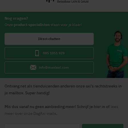
Nog vragen?
Onze
product specialisten
staan voor je klaar!
Direct chatten
085 1051 929
info@maxiaxi.com
Ontvang net als tienduizenden anderen onze axi's rechtstreeks in
je mailbox. Super handig!
Mis dus vanaf nu geen aanbieding meer! Schrijf je hier in of
lees
meer over onze DagAxi mails
.