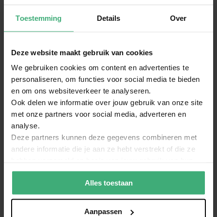
Toestemming
Details
Over
Zorgt voor dikke rook die niet snel
Door
Roy Versteeg
op
01-04-2026
100%
Geverifiëerde koper
Deze website maakt gebruik van cookies
Zorgt voor dikke rook die niet snelWegtrekt
Geschreven bij
BeamZ FSMF5D rookvloeistof ultra
We gebruiken cookies om content en advertenties te
geconcentreerd - 5L
personaliseren, om functies voor social media te bieden
en om ons websiteverkeer te analyseren.
Ook delen we informatie over jouw gebruik van onze site
Top
met onze partners voor social media, adverteren en
Door
Ricky
op
15-12-2025
100%
analyse.
Geverifiëerde koper
Deze partners kunnen deze gegevens combineren met
Geeft een mooie dikke wolk. Kan niet wachten om hem in de zomer te
gebruiken met een buurt feest
andere informatie die je aan ze hebt verstrekt of die ze
Geschreven bij
BeamZ FSMF5D rookvloeistof ultra
hebben verzameld op basis van jouw gebruik van hun
geconcentreerd - 5L
services.
Alles toestaan
Lees meer beoordelingen
Aanpassen