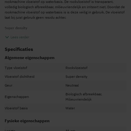
rookmachine vloeistof op waterbasis. De rookvloeistof is transparant,
volledig biologisch afbreekbaar, milieuvriendelijk en irriteert niet. Doordat de
rookmachine vloeistof op waterbasis is is deze veilig in gebruik. De vloeistof
laat bij juist gebruik geen residu achter.
Super density
Deze rookvloeistof is een super density rookmachine vloeistof. Deze
Lees verder
rookvloeistof zorgt voor een nevel met een extreem hoge dichtheid die veel
langer blijft hangen dan standaard rookvloeistof. Met deze super density
Specificaties
rookmachine vloeistof van BeamZ geniet je van een nóg beter en langer
effect.
Algemene eigenschappen
Type vloeistof
Rookvloeistof
Kenmerken
Vloeistof dichtheid
Super density
Rookvloeistof met een extreem hoge dichtheid
Universeel te gebruiken
Geur
Neutraal
Neutrale geur
Biologisch afbreekbaar,
Eigenschappen
Milieuvriendelijk
Vloeistof op waterbasis
Milieuvriendelijk
Vloeistof basis
Water
Biologisch afbreekbaar
Fysieke eigenschappen
Irriteert niet
Inhoud: 20 liter
Lengte
31 cm