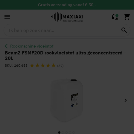
geconcentreerd -
20L
Gratis
verzending vanaf € 50,-
Gratis
binnen 30 dagen ruilen & retour
Altijd de
laagste prijs
Rookmachine vloeistof
BeamZ FSMF20D rookvloeistof ultra geconcentreerd -
20L
Waardering:
SKU
160.683
(37)
Ga
naar
het
einde
van
de
afbeeldingen-
gallerij
Ga