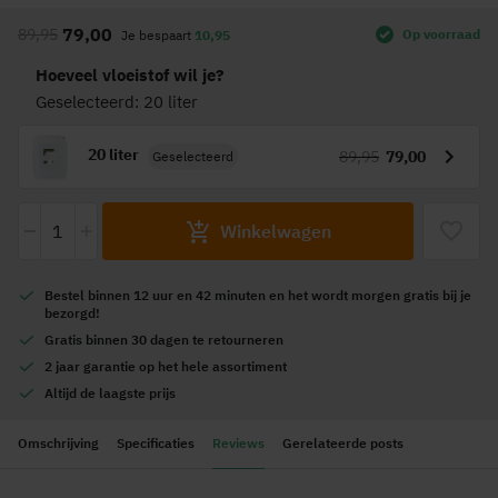
naar
79,00
89,95
Op voorraad
Je bespaart
10,95
het
begin
Hoeveel vloeistof wil je?
van
Geselecteerd: 20 liter
de
afbeeldingen-
20 liter
89,95
79,00
Geselecteerd
gallerij
-
+
Winkelwagen
Bestel
binnen 12 uur en 42 minuten
en het wordt
morgen gratis
bij je
bezorgd!
Gratis
binnen 30 dagen te retourneren
2 jaar garantie
op het hele assortiment
Altijd de
laagste prijs
Omschrijving
Specificaties
Reviews
Gerelateerde posts