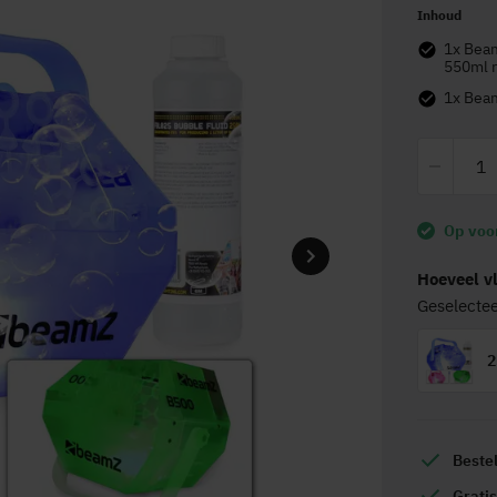
Inhoud
1x BeamZ B500LED Bellenblaasmachine transparant - Met lichten en
550ml r
1x B
Op voo
Hoeveel vl
Geselecte
2
Beste
Grati