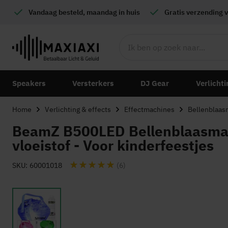
Vandaag besteld, maandag in huis
Gratis
verzending v
Speakers
Versterkers
DJ Gear
Verlichti
Home
Verlichting & effects
Effectmachines
Bellenblaas
BeamZ B500LED Bellenblaasmach
vloeistof - Voor kinderfeestjes
Waardering:
SKU
60001018
(6)
Ga
naar
het