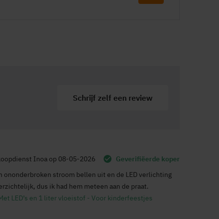
Schrijf zelf een review
oopdienst Inoa
op
08-05-2026
Geverifiëerde koper
 ononderbroken stroom bellen uit en de LED verlichting
erzichtelijk, dus ik had hem meteen aan de praat.
 LED’s en 1 liter vloeistof - Voor kinderfeestjes