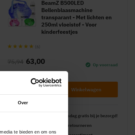
BeamZ B500LED
Bellenblaasmachine
transparant - Met lichten en
250ml vloeistof - Voor
kinderfeestjes
(6)
63,00
75,94
Op voorraad
Winkelwagen
Over
Bestel nu en het wordt
dinsdag gratis
bij je bezorgd!
Gratis
binnen 30 dagen te retourneren
 media te bieden en om ons