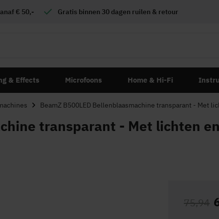
anaf € 50,-
Gratis
binnen 30 dagen ruilen & retour
ng & Effects
Microfoons
Home & Hi-Fi
Instr
machines
BeamZ B500LED Bellenblaasmachine transparant - Met lich
ine transparant - Met lichten e
75,94