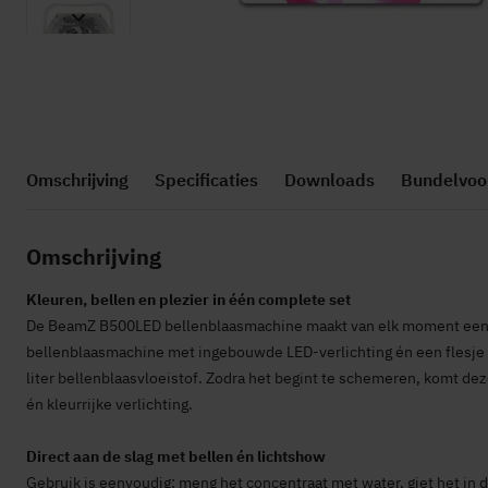
Ga
naar
het
Omschrijving
Specificaties
Downloads
Bundelvoo
begin
van
de
Omschrijving
afbeeldingen-
gallerij
Kleuren, bellen en plezier in één complete set
De BeamZ B500LED bellenblaasmachine maakt van elk moment een m
bellenblaasmachine met ingebouwde LED-verlichting én een flesje 
liter bellenblaasvloeistof. Zodra het begint te schemeren, komt d
én kleurrijke verlichting.
Direct aan de slag met bellen én lichtshow
Gebruik is eenvoudig: meng het concentraat met water, giet het in d