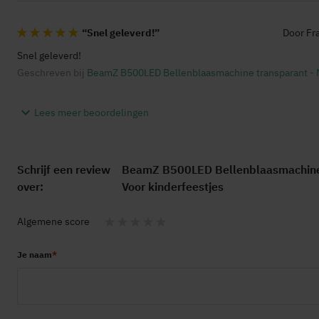
Snel geleverd!
Door
Fr
100%
Snel geleverd!
Geschreven bij
BeamZ B500LED Bellenblaasmachine transparant - Met
Lees meer beoordelingen
Schrijf een review
BeamZ B500LED Bellenblaasmachine tr
over:
Voor kinderfeestjes
Algemene score
1
2
3
4
5
Je naam
star
stars
stars
stars
stars