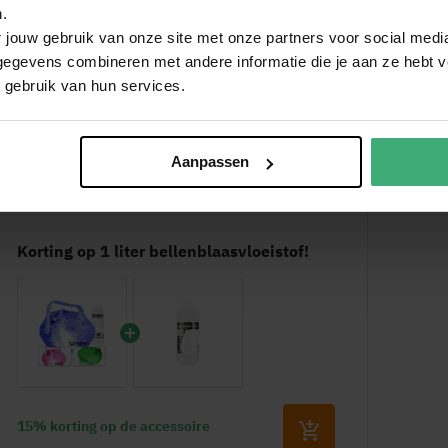
.
 jouw gebruik van onze site met onze partners voor social medi
cm
egevens combineren met andere informatie die je aan ze hebt ve
 160.572
(617.09 kB)
cm
 gebruik van hun services.
cm
 kg
Aanpassen
sparant
Korting op 1 liter bellenblaasvloeistof!
mZ
01018
0105710162
ar
ls, Nederlands, Duits, Frans, Spaans
15% korting op de accessoire