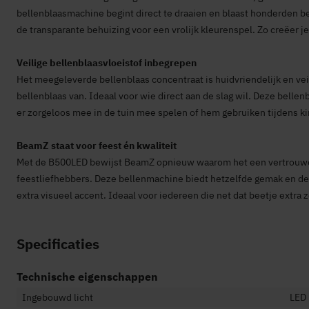
bellenblaasmachine begint direct te draaien en blaast honderden bell
de transparante behuizing voor een vrolijk kleurenspel. Zo creëer 
Veilige bellenblaasvloeistof inbegrepen
Het meegeleverde bellenblaas concentraat is huidvriendelijk en veil
bellenblaas van. Ideaal voor wie direct aan de slag wil. Deze bellen
er zorgeloos mee in de tuin mee spelen of hem gebruiken tijdens ki
BeamZ staat voor feest én kwaliteit
Met de B500LED bewijst BeamZ opnieuw waarom het een vertrouwde
feestliefhebbers. Deze bellenmachine biedt hetzelfde gemak en de
extra visueel accent. Ideaal voor iedereen die net dat beetje extra z
Specificaties
Technische eigenschappen
Ingebouwd licht
LED