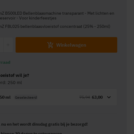
eservoir - Voor kinderfeestjes
eamZ FBL025 bellenblaasvloeistof concentraat (25% - 250ml)
Winkelwagen
rraad
oeistof wil je?
erd: 250 ml
50 ml
75,94
63,00
Geselecteerd
l nu en het wordt
dinsdag gratis
bij je bezorgd!
s
binnen 30 dagen te retourneren