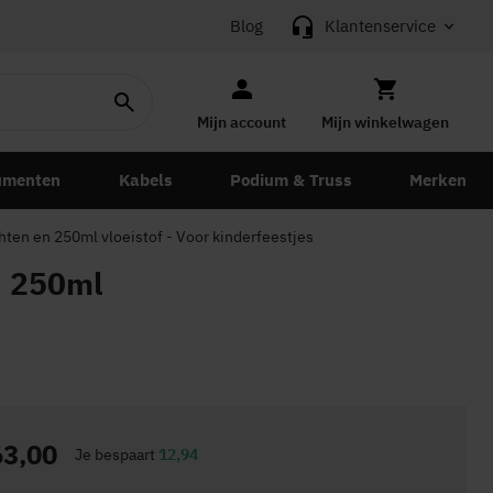
Blog
Klantenservice
Mijn account
Mijn winkelwagen
umenten
Kabels
Podium & Truss
Merken
ten en 250ml vloeistof - Voor kinderfeestjes
n 250ml
63,00
Je bespaart
12,94