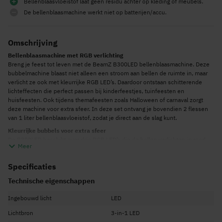
Bellenblaasvloeistof laat geen residu achter op kleding of meubels.
De bellenblaasmachine werkt niet op batterijen/accu.
Omschrijving
Bellenblaasmachine met RGB verlichting
Breng je feest tot leven met de BeamZ B300LED bellenblaasmachine. Deze
bubbelmachine blaast niet alleen een stroom aan bellen de ruimte in, maar
verlicht ze ook met kleurrijke RGB LED’s. Daardoor ontstaan schitterende
lichteffecten die perfect passen bij kinderfeestjes, tuinfeesten en
huisfeesten. Ook tijdens themafeesten zoals Halloween of carnaval zorgt
deze machine voor extra sfeer. In deze set ontvang je bovendien 2 flessen
van 1 liter bellenblaasvloeistof, zodat je direct aan de slag kunt.
Kleurrijke bubbels voor extra sfeer
De B300LED beschikt over drie RGB LED’s die de bellen verlichten in rood,
Meer
groen en blauw. Hierdoor worden de zwevende bellen zichtbaar in
verschillende kleuren en ontstaat een extra visueel effect. In combinatie
Specificaties
met de krachtige ventilator verspreiden de bellen zich snel door de ruimte.
Zo creëer je in korte tijd een vrolijke en feestelijke sfeer.
Technische eigenschappen
Eenvoudig in gebruik
De BeamZ B300LED werkt volgens het plug and play principe. Je sluit de
Ingebouwd licht
LED
machine aan op het stopcontact, vult het reservoir van 700 ml met
Lichtbron
3-in-1 LED
bellenblaasvloeistof en activeert de bellen met de meegeleverde draadloze