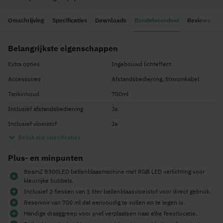
Omschrijving
Specificaties
Downloads
Bundelvoordeel
Reviews
Belangrijkste eigenschappen
Extra opties
Ingebouwd lichteffect
Accessoires
Afstandsbediening, Stroomkabel
Tankinhoud
700ml
Inclusief afstandsbediening
Ja
Inclusief vloeistof
Ja
Bekijk alle specificaties
Plus- en minpunten
BeamZ B300LED bellenblaasmachine met RGB LED verlichting voor
kleurrijke bubbels.
Inclusief 2 flessen van 1 liter bellenblaasvloeistof voor direct gebruik.
Reservoir van 700 ml dat eenvoudig te vullen en te legen is.
Handige draaggreep voor snel verplaatsen naar elke feestlocatie.