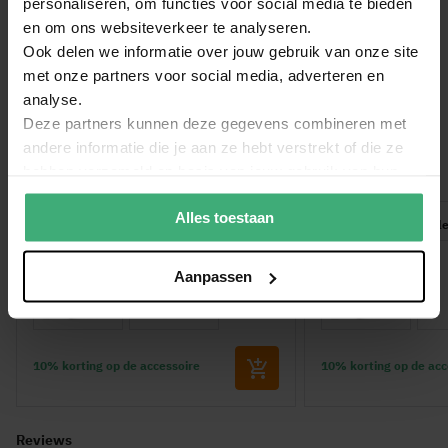
personaliseren, om functies voor social media te bieden
BeamZ Bellenblaasvloeistof - 1L
en om ons websiteverkeer te analyseren.
Ook delen we informatie over jouw gebruik van onze site
met onze partners voor social media, adverteren en
Handleiding - BeamZ B300LED bellenblaasmachine -
analyse.
Deze partners kunnen deze gegevens combineren met
160.322
(1.58 MB)
andere informatie die je aan ze hebt verstrekt of die ze
hebben verzameld op basis van jouw gebruik van hun
Bundel voordeel
services.
Alles toestaan
Korting op 5 liter bellenblaasvloeistof!
Korting op 1 liter bell
Aanpassen
10% korting op de accessoire
10% korting op de acc
Reviews