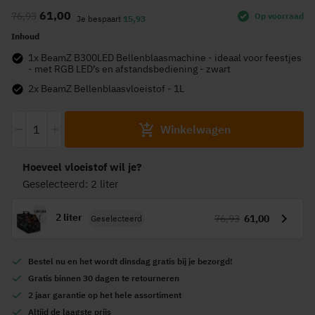
naar
61,00
76,93
Op voorraad
het
Je bespaart
15,93
begin
Inhoud
van
1x BeamZ B300LED Bellenblaasmachine - ideaal voor feestjes
de
- met RGB LED’s en afstandsbediening - zwart
afbeeldingen-
2x BeamZ Bellenblaasvloeistof - 1L
gallerij
-
+
Winkelwagen
Hoeveel vloeistof wil je?
Geselecteerd: 2 liter
2 liter
76,93
61,00
Geselecteerd
Bestel nu en het wordt
dinsdag gratis
bij je bezorgd!
Gratis
binnen 30 dagen te retourneren
2 jaar garantie
op het hele assortiment
Altijd de
laagste prijs