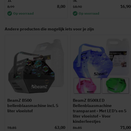
1L
5L
8,00
16,90
8,99
18,90
Op voorraad
Op voorraad
Andere producten die mogelijk iets voor je zijn
BeamZ B500
BeamZ B500LED
bellenblaasmachine incl. 5
Bellenblaasmachine
liter vloeistof
transparant - Met LED’s en 5
liter vloeistof - Voor
kinderfeestjes
63,00
71,00
78,85
86,85