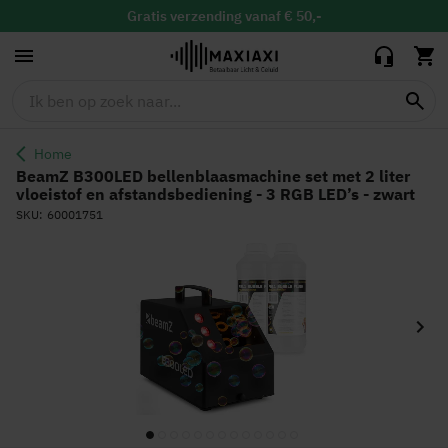
set met 2 liter
76,93
61,00
vloeistof en
Gratis
binnen 30 dagen ruilen & retour
afstandsbediening -
Vandaag besteld, maandag in huis
3 RGB LED’s - zwart
Home
BeamZ B300LED bellenblaasmachine set met 2 liter
vloeistof en afstandsbediening - 3 RGB LED’s - zwart
SKU
60001751
Ga
naar
het
einde
van
de
afbeeldingen-
gallerij
Ga