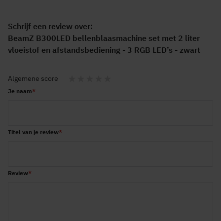
Schrijf een review over:
BeamZ B300LED bellenblaasmachine set met 2 liter
vloeistof en afstandsbediening - 3 RGB LED’s - zwart
Algemene score
1
2
3
4
5
Je naam
star
stars
stars
stars
stars
Titel van je review
Review