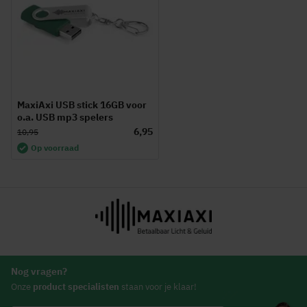
MaxiAxi USB stick 16GB voor
o.a. USB mp3 spelers
6,95
10,95
Op voorraad
Nog vragen?
Onze
product specialisten
staan voor je klaar!