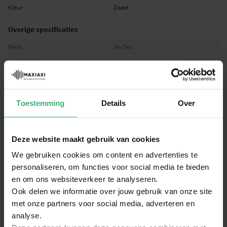
Kleur
Zwart
Overige specificaties
Merk
SkyTec
SKU
60000210
Bekijk alle specificaties
EAN Code
8720105702785
Dit zit er in deze set:
Engels, Nederlands, Duits, Frans,
Taal handleiding
Spaans
Toestemming
Details
Over
PD Connex Signaalkabel XLR male/female 3-
pins - 6 meter - zwart
Vonyx SL12 universele passieve speaker 12'' -
Deze website maakt gebruik van cookies
600W
We gebruiken cookies om content en advertenties te
personaliseren, om functies voor social media te bieden
Power Dynamics PDM-C808A Stereo Mixer met
en om ons websiteverkeer te analyseren.
versterker
Ook delen we informatie over jouw gebruik van onze site
met onze partners voor social media, adverteren en
Vonyx VX1800S Dynamische microfoonset van
3 microfoons
analyse.