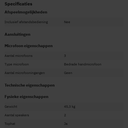
Specificaties
Afspeelmogelijkheden
Inclusief afstandsbediening
Nee
Aansluitingen
Microfoon eigenschappen
Aantal microfoons
3
Type microfoon
Bedrade handmicrofoon
Aantal microfooningangen
Geen
Technische eigenschappen
Fysieke eigenschappen
Gewicht
45,3 kg
Aantal speakers
2
Tophat
Ja