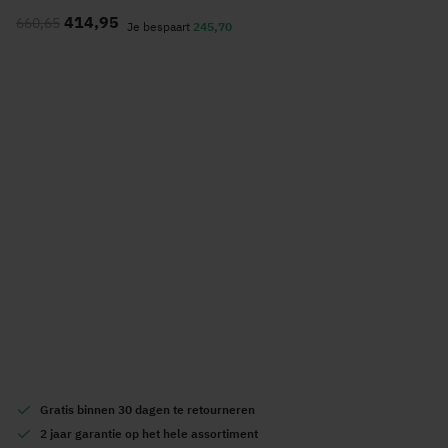
naar
414,95
660,65
het
Je bespaart
245,70
begin
van
de
afbeeldingen-
gallerij
Gratis
binnen 30 dagen te retourneren
2 jaar garantie
op het hele assortiment