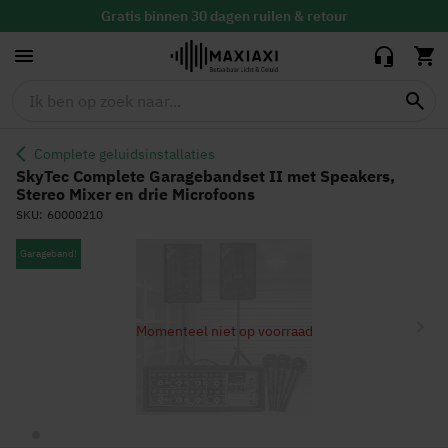
II met Speakers,
660,65
414,95
Stereo Mixer en
Gratis
binnen 30 dagen ruilen & retour
drie Microfoons
Vandaag besteld, maandag in huis
Complete geluidsinstallaties
SkyTec Complete Garagebandset II met Speakers,
Stereo Mixer en drie Microfoons
SKU
60000210
Ga
Garageband!
naar
het
einde
Momenteel niet op voorraad
van
de
afbeeldingen-
gallerij
Ga