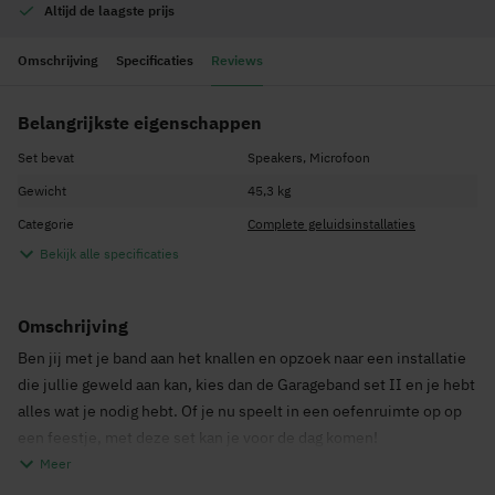
Altijd de
laagste prijs
Omschrijving
Specificaties
Reviews
Belangrijkste eigenschappen
Set bevat
Speakers, Microfoon
Gewicht
45,3 kg
Categorie
Complete geluidsinstallaties
Bekijk alle specificaties
Omschrijving
Ben jij met je band aan het knallen en opzoek naar een installatie
die jullie geweld aan kan, kies dan de Garageband set II en je hebt
alles wat je nodig hebt. Of je nu speelt in een oefenruimte op op
een feestje, met deze set kan je voor de dag komen!
Meer