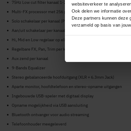
75Hz Low cut filter kanaal 1-2
websiteverkeer te analyseren
Ook delen we informatie over
Multi-FX processor met 256 presets
Deze partners kunnen deze g
Solo schakelaar per kanaal (PFL)
verzameld op basis van jouw
Aan/uit schakelaar per kanaal
Hi, Mid en Low regelaar op elk kanaal
Regelbare FX, Pan, Trim per kanaal
Aux zend per kanaal
9-Bands Equalizer
Stereo gebalanceerde hoofduitgang (XLR + 6.3mm Jack)
Aparte monitor, hoofdtelefoon en stereo-opname uitgangen
Ingebouwde USB-speler met digitaal display
Opname mogelijkheid via USB aansluiting
Bluetooth ontvanger voor audio streaming
Telefoonhouder meegeleverd