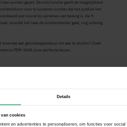
uit kan worden gezet. De solo functie geeft de mogelijkheid
oofdtelefoon voor te luisteren zonder dat het publiek het
tereobeeld wat vooral bij opnames van belang is. De 9-
aal, voordat het naar de eindversterker gaat, nog volledig
t arsenaal aan geluidsapparatuur om aan te sluiten? Zoek
Dynamics PDM-S604 jouw perfecte keuze.
Details
 van cookies
ent en advertenties te personaliseren, om functies voor social