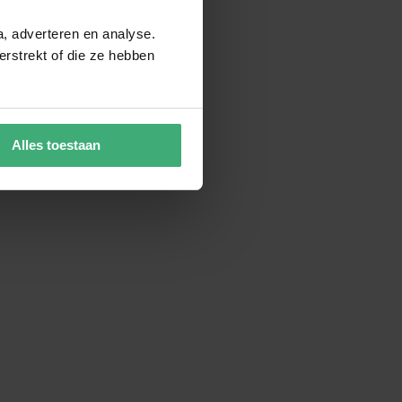
a, adverteren en analyse.
rstrekt of die ze hebben
Alles toestaan