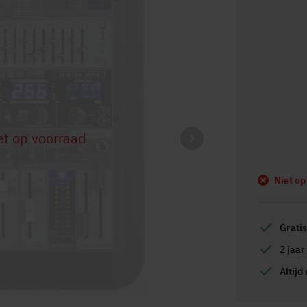
t op voorraad
Niet o
Grati
2 jaar
Altijd