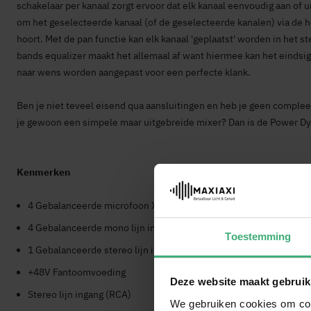
schakelaar per kanaal zorgt ervoor dat elk kanaal eenvoudig aan of 
om het geselecteerde kanaal (of de geselecteerde kanalen) via de h
hoort. Met de pan functie kan elk kanaal 'geplaatst' worden in het s
bands equalizer maakt het allemaal af want hiermee kan het eindsign
naar wens worden aangepast voor een perfecte klank.
Ben je niet teveel eisend qua aansluitingen en heb je geen complee
je gewoon een simpele maar uitgebreide mixer? Dan is de Power 
Kenmerken
4 Gebalanceerde microfoon XLR ingangen
4 Gebalanceerde mono lijn ingangen 6.3mm Jack
Toestemming
1 Gebalanceerde stereo lijn ingang 2x 6.3mm Jack
+48V Fantoomvoeding
Deze website maakt gebruik
Stereo lijn ingang (RCA)
We gebruiken cookies om cont