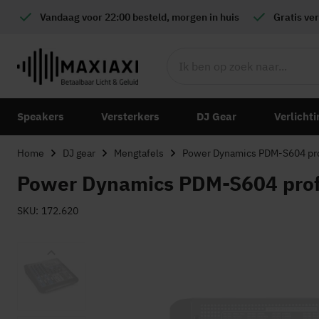
Vandaag voor 22:00 besteld, morgen in huis
Gratis
ver
Speakers
Versterkers
DJ Gear
Verlichti
Home
DJ gear
Mengtafels
Power Dynamics PDM-S604 pro
Power Dynamics PDM-S604 profe
SKU
172.620
Ga
naar
het
einde
van