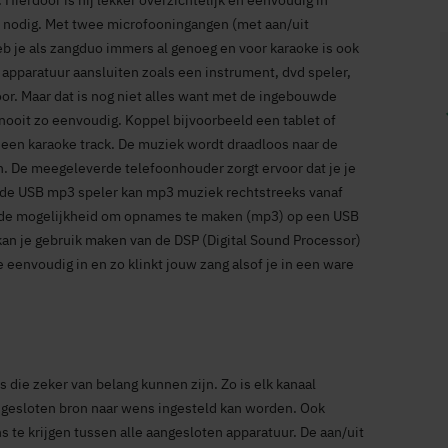
Hierdoor is hij lekker overzichtelijk en eenvoudig in
 nodig. Met twee microfooningangen (met aan/uit
 je als zangduo immers al genoeg en voor karaoke is ook
e apparatuur aansluiten zoals een instrument, dvd speler,
or. Maar dat is nog niet alles want met de ingebouwde
ooit zo eenvoudig. Koppel bijvoorbeeld een tablet of
 een karaoke track. De muziek wordt draadloos naar de
n. De meegeleverde telefoonhouder zorgt ervoor dat je je
uwde USB mp3 speler kan mp3 muziek rechtstreeks vanaf
g de mogelijkheid om opnames te maken (mp3) op een USB
 kan je gebruik maken van de DSP (Digital Sound Processor)
e eenvoudig in en zo klinkt jouw zang alsof je in een ware
 die zeker van belang kunnen zijn. Zo is elk kanaal
ngesloten bron naar wens ingesteld kan worden. Ook
s te krijgen tussen alle aangesloten apparatuur. De aan/uit