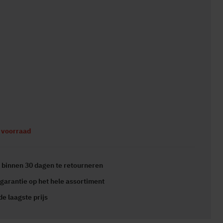
p voorraad
s
binnen 30 dagen te retourneren
 garantie
op het hele assortiment
 de
laagste prijs