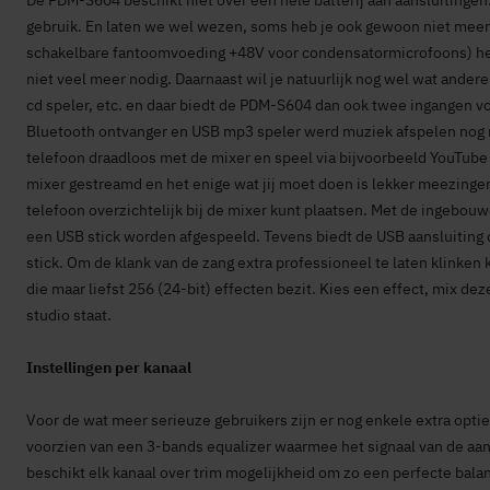
De PDM-S604 beschikt niet over een hele batterij aan aansluitingen. 
gebruik. En laten we wel wezen, soms heb je ook gewoon niet meer
schakelbare fantoomvoeding +48V voor condensatormicrofoons) heb
niet veel meer nodig. Daarnaast wil je natuurlijk nog wel wat ander
cd speler, etc. en daar biedt de PDM-S604 dan ook twee ingangen vo
Bluetooth ontvanger en USB mp3 speler werd muziek afspelen nog n
telefoon draadloos met de mixer en speel via bijvoorbeeld YouTube
mixer gestreamd en het enige wat jij moet doen is lekker meezinge
telefoon overzichtelijk bij de mixer kunt plaatsen. Met de ingebo
een USB stick worden afgespeeld. Tevens biedt de USB aansluitin
stick. Om de klank van de zang extra professioneel te laten klinken
die maar liefst 256 (24-bit) effecten bezit. Kies een effect, mix dez
studio staat.
Instellingen per kanaal
Voor de wat meer serieuze gebruikers zijn er nog enkele extra opties
voorzien van een 3-bands equalizer waarmee het signaal van de aa
beschikt elk kanaal over trim mogelijkheid om zo een perfecte balan