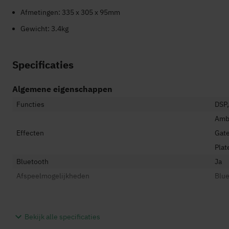
Afmetingen: 335 x 305 x 95mm
Gewicht: 3.4kg
Specificaties
Algemene eigenschappen
Functies
DSP,
Ambi
Effecten
Gate
Plat
Bluetooth
Ja
Afspeelmogelijkheden
Blue
Technische eigenschappen
Bekijk alle specificaties
Signal-to-noise ratio
>11