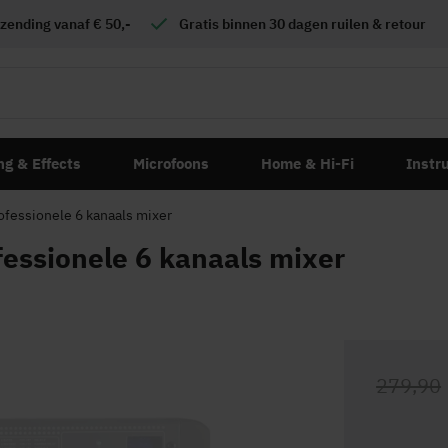
zending vanaf € 50,-
Gratis
binnen 30 dagen ruilen & retour
ng & Effects
Microfoons
Home & Hi-Fi
Instr
fessionele 6 kanaals mixer
ssionele 6 kanaals mixer
279,90