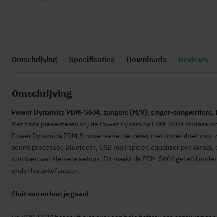
Ga
naar
Omschrijving
Specificaties
Downloads
Reviews
het
begin
van
Omschrijving
de
afbeeldingen-
Power Dynamics PDM-S604, zangers (M/V), singer-songwriters, k
gallerij
Met trots presenteren wij de Power Dynamics PDM-S604 professionel
Power Dynamics PDM-S mixer serie die zeker niet onder doet voor zi
sound processor, Bluetooth, USB mp3 speler, equalizer per kanaal,
uitmixen van kleinere setups. Dit maakt de PDM-S604 geliefd onder
onder karaokefanaten.
Sluit aan en laat je gaan!