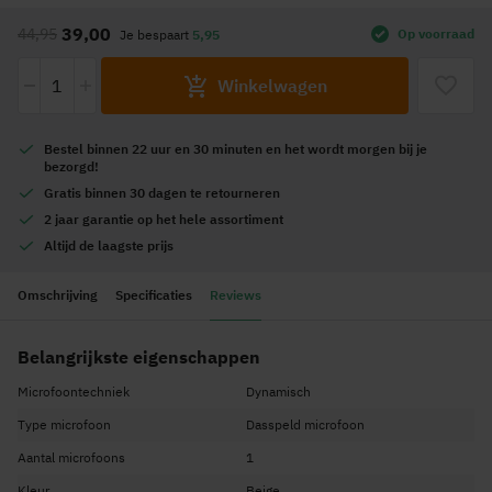
naar
39,00
44,95
Op voorraad
Je bespaart
5,95
het
begin
-
+
Winkelwagen
van
de
afbeeldingen-
Bestel
binnen 22 uur en 30 minuten
en het wordt
morgen
bij je
bezorgd!
gallerij
Gratis
binnen 30 dagen te retourneren
2 jaar garantie
op het hele assortiment
Altijd de
laagste prijs
Omschrijving
Specificaties
Reviews
Belangrijkste eigenschappen
Microfoontechniek
Dynamisch
Type microfoon
Dasspeld microfoon
Aantal microfoons
1
Kleur
Beige