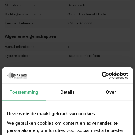
Microfoontechniek
Dynamisch
Frequentie bereik 20Hz - 20kHz
Richtingskarakteristiek
Omni-directional Electret
Gevoeligheid -42dB ±2dB
Frequentiebereik
Connector Mini Jack
20Hz - 20.000Hz
Gewicht 15.6gr
Algemene eigenschappen
Aantal microfoons
1
Type microfoon
Dasspeld microfoon
Aansluitingen
Type uitgangen
3.5mm jack
Type stekker
Niet van toepassing
Toestemming
Details
Over
Fysieke eigenschappen
Gewicht
0,1 kg
Deze website maakt gebruik van cookies
Kleur
Beige
We gebruiken cookies om content en advertenties te
personaliseren, om functies voor social media te bieden
Overige eigenschappen