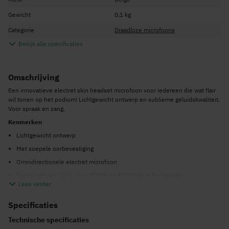
Gewicht
0,1 kg
Categorie
Draadloze microfoons
Bekijk alle specificaties
Omschrijving
Een innovatieve electret skin headset microfoon voor iedereen die wat flair
wil tonen op het podium! Lichtgewicht ontwerp en sublieme geluidskwaliteit.
Voor spraak en zang.
Kenmerken
Lichtgewicht ontwerp
Met soepele oorbevestiging
Omnidirectionele electret microfoon
Snoer met mini Jack, voor PDWM en STWM serie bodypacks
Lees verder
Geschikt voor: STWM serie:
179168
en
179169
Geschikt voor: PDWM serie: 179154
Specificaties
Specificaties
Technische specificaties
Type Omni-directional Electret