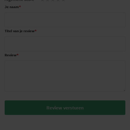
1
2
3
4
5
Je naam
star
stars
stars
stars
stars
Titel van je review
Review
Review versturen