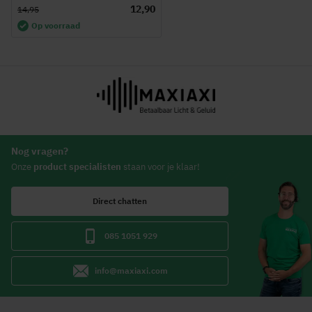
12,90
14,95
Op voorraad
Nog vragen?
Onze
product specialisten
staan voor je klaar!
Direct chatten
085 1051 929
info@maxiaxi.com