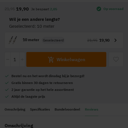
naar
19,90
21,95
Op voorraad
Je bespaart
2,05
het
begin
Wil je een andere lengte?
van
Geselecteerd: 10 meter
de
afbeeldingen-
10 meter
21,95
19,90
Geselecteerd
gallerij
-
+
Winkelwagen
Bestel nu en het wordt
dinsdag
bij je bezorgd!
Gratis
binnen 30 dagen te retourneren
2 jaar garantie
op het hele assortiment
Altijd de
laagste prijs
Omschrijving
Specificaties
Bundelvoordeel
Reviews
Omschrijving