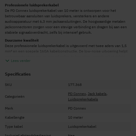
Professionele luidsprekerkabel
De PD Connex luidsprekerkabel van 10 meter is ontworpen voor het
betrouwbaar aansluiten van luidsprekers, versterkers en andere
audioapparatuur met 6,3 mm jackaansluitingen. De hoogwaardige metalen
jackconnectoren zorgen voor een stevige verbinding en dragen bij aan een
stabiele signaaloverdracht, zelfs bij intensief gebruik.
Duurzame kwaliteit
Deze professionele luidsprekerkabel is uitgevoerd met twee aders van 1,5
mm² en een soepele 16GA kabelconstructie. De low-noise uitvoering helpt
ongewenste storingen en signaalverlies te beperken, waardoor het geluid
Lees verder
helder en betrouwbaar blijft. Voor extra gebruiksgemak wordt de kabel
geleverd met een handige kabelbinder.
Specificaties
SKU
177.368
PD Connex
,
Jack kabels
,
Categorieën
Luidsprekerkabels
Merk
PD Connex
Kabellengte
10 meter
Type kabel
Luidsprekerkabel
Inclusief afstandsbediening
Nee