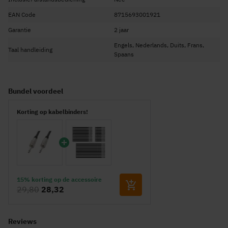
EAN Code
8715693001921
Garantie
2 jaar
Engels, Nederlands, Duits, Frans,
Taal handleiding
Spaans
Bundel voordeel
Korting op kabelbinders!
15% korting op de accessoire
29,80
28,32
Reviews