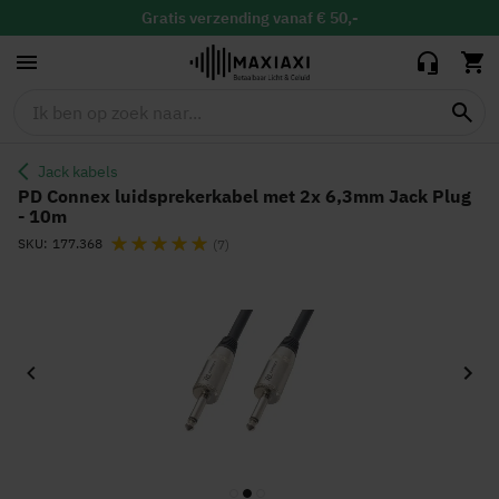
met 2x 6,3mm
Jack Plug - 10m
Gratis
verzending vanaf € 50,-
Gratis
binnen 30 dagen ruilen & retour
Vandaag besteld, maandag in huis
Jack kabels
PD Connex luidsprekerkabel met 2x 6,3mm Jack Plug
- 10m
Waardering:
SKU
177.368
(7)
Ga
naar
het
einde
van
de
afbeeldingen-
gallerij
Ga