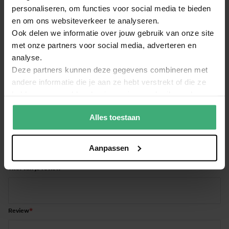
personaliseren, om functies voor social media te bieden
Lees meer beoordelingen
en om ons websiteverkeer te analyseren.
Ook delen we informatie over jouw gebruik van onze site
met onze partners voor social media, adverteren en
analyse.
Schrijf een review over:
Deze partners kunnen deze gegevens combineren met
PD Connex luidsprekerkabel met 2x 6,3mm Jack Plug -
andere informatie die je aan ze hebt verstrekt of die ze
10m
hebben verzameld op basis van jouw gebruik van hun
services.
Algemene score
Alles toestaan
1
2
3
4
5
Je naam
star
stars
stars
stars
stars
Aanpassen
Titel van je review
Review