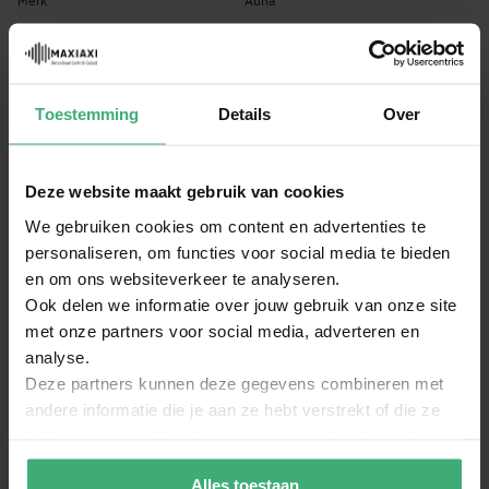
Merk
Auna
EAN Code
8720105700644
Dit zit er in deze set:
Toestemming
Details
Over
2x 12" Auto Subwoofer 2000 Watt met
Lichteffect
Deze website maakt gebruik van cookies
Auna 4000 Watt ALP404CH 4-kanaals MOSFET
auto versterker
We gebruiken cookies om content en advertenties te
personaliseren, om functies voor social media te bieden
en om ons websiteverkeer te analyseren.
Vergulde kabelset auto compleet 60A AGU
Ook delen we informatie over jouw gebruik van onze site
met onze partners voor social media, adverteren en
Reviews
analyse.
Deze partners kunnen deze gegevens combineren met
andere informatie die je aan ze hebt verstrekt of die ze
Schrijf een review over:
hebben verzameld op basis van jouw gebruik van hun
Car HiFi set "Black 160" Subwoofer met versterker
services.
4000 watt
Alles toestaan