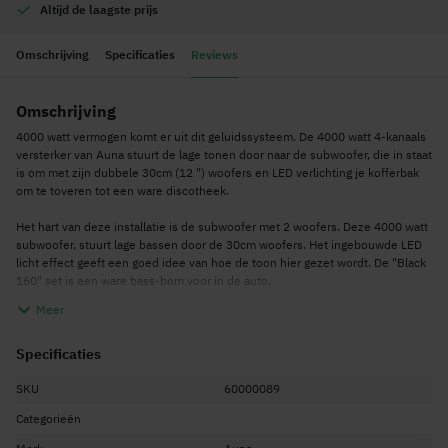
Altijd de
laagste prijs
Omschrijving
Specificaties
Reviews
Omschrijving
4000 watt vermogen komt er uit dit geluidssysteem. De 4000 watt 4-kanaals
versterker van Auna stuurt de lage tonen door naar de subwoofer, die in staat
is om met zijn dubbele 30cm (12 ") woofers en LED verlichting je kofferbak
om te toveren tot een ware discotheek.
Het hart van deze installatie is de subwoofer met 2 woofers. Deze 4000 watt
subwoofer, stuurt lage bassen door de 30cm woofers. Het ingebouwde LED
licht effect geeft een goed idee van hoe de toon hier gezet wordt. De "Black
160" set is een ware bass-bom voor in de auto.
Meer
Specificaties
SKU
60000089
Categorieën