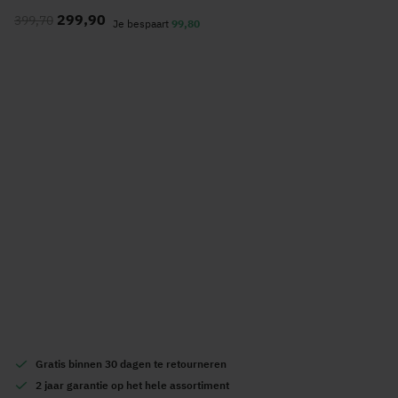
naar
299,90
399,70
het
Je bespaart
99,80
begin
van
de
afbeeldingen-
gallerij
Gratis
binnen 30 dagen te retourneren
2 jaar garantie
op het hele assortiment