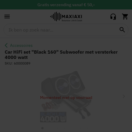
Subwoofer met
399,70
299,90
versterker 4000
Gratis
verzending vanaf € 50,-
watt
Gratis
binnen 30 dagen ruilen & retour
Vandaag besteld, maandag in huis
Accessoires
Car HiFi set "Black 160" Subwoofer met versterker
4000 watt
SKU
60000089
Ga
naar
het
einde
Momenteel niet op voorraad
van
de
afbeeldingen-
gallerij
Ga